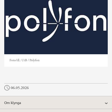
Foto/ill.:
UiB / Polyfon
06.05.2026
Om klynga