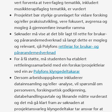
vert forventa at tverrfagleg tematikk, inkludert
musikkterapifagleg tematikk, er vurdert
Prosjektet bør styrkje grunnlaget for vidare forsking
og/eller praksisutvikling, vere fokusert, avgrensa og
mogleg å gjennomføre innanfor ramma
Søknader må vise at det blir lagt til rette for brukar-
og pårørandemedverknad så langt dette er mogleg
og relevant, sjå Polyfons
rettleiar for brukar- og
pårørandemedverknad
For å få støtte, må studenten ha etablert
rettleiingssamarbeid med ein forskar/prosjektleiar
ved ein av
Polyfons klyngedeltakarar
Dersom arbeidsoppgåvene inkluderer
datainnsamling og/eller -analyse, vil spørsmål om
personvern, forskingsetisk godkjenning,
databehandlingsavtale og liknande måtte vurderast
og det må gå klart fram av søknaden at
prosjektansvarleg klyngedeltakar tar ansvar for at