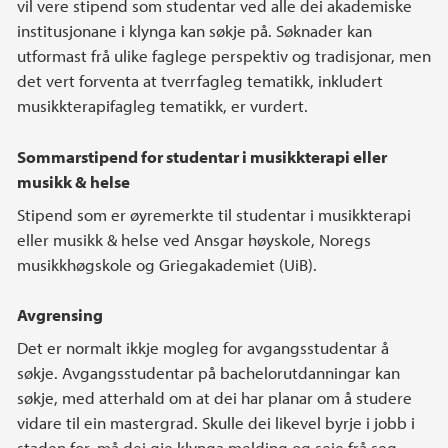
vil vere stipend som studentar ved alle dei akademiske
institusjonane i klynga kan søkje på. Søknader kan
utformast frå ulike faglege perspektiv og tradisjonar, men
det vert forventa at tverrfagleg tematikk, inkludert
musikkterapifagleg tematikk, er vurdert.
Sommarstipend for studentar i musikkterapi eller
musikk & helse
Stipend som er øyremerkte til studentar i musikkterapi
eller musikk & helse ved Ansgar høyskole, Noregs
musikkhøgskole og Griegakademiet (UiB).
Avgrensing
Det er normalt ikkje mogleg for avgangsstudentar å
søkje. Avgangsstudentar på bachelorutdanningar kan
søkje, med atterhald om at dei har planar om å studere
vidare til ein mastergrad. Skulle dei likevel byrje i jobb i
staden for, må dei gje klynga melding og seie frå seg