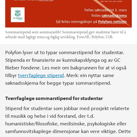
Sommarstipend som sommarjobb? Sommarstipend gjev studentar høve til å
arbeide med faglege tema og fagleg utvikling.
Foto/ill.:
Polyfon, UiB.
Hovedinnhold
Polyfon lyser ut to typar sommarstipend for studentar.
Stipenda er finansierte av kunnskapsklynga og av GC
Rieber Fondene. Les meir om bakgrunnen for at vi også
tilbyr
tverrfaglege stipend
. Merk: ein nyttar same
søknadsskjema for begge typar sommarstipend.
Tverrfaglege sommarstipend for studentar
Stipend for studentar som jobbar med prosjekt relaterte
til musikk og helse i vid forstand, der t.d.
humanistiske/filosofiske, medisinske, psykologiske eller
samfunnsvitskaplege dimensjonar kan vere viktige. Dette