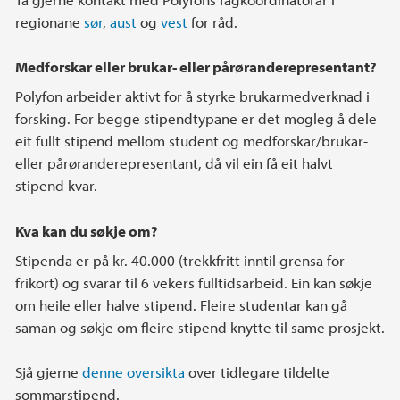
regionane
sør
,
aust
og
vest
for råd.
Medforskar eller brukar- eller pårøranderepresentant?
Polyfon arbeider aktivt for å styrke brukarmedverknad i
forsking. For begge stipendtypane er det mogleg å dele
eit fullt stipend mellom student og medforskar/brukar-
eller pårøranderepresentant, då vil ein få eit halvt
stipend kvar.
Kva kan du søkje om?
Stipenda er på kr. 40.000 (trekkfritt inntil grensa for
frikort) og svarar til 6 vekers fulltidsarbeid. Ein kan søkje
om heile eller halve stipend. Fleire studentar kan gå
saman og søkje om fleire stipend knytte til same prosjekt.
Sjå gjerne
denne oversikta
over tidlegare tildelte
sommarstipend.