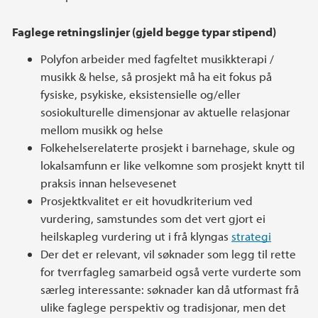
Faglege retningslinjer (gjeld begge typar stipend)
Polyfon arbeider med fagfeltet musikkterapi /
musikk & helse, så prosjekt må ha eit fokus på
fysiske, psykiske, eksistensielle og/eller
sosiokulturelle dimensjonar av aktuelle relasjonar
mellom musikk og helse
Folkehelserelaterte prosjekt i barnehage, skule og
lokalsamfunn er like velkomne som prosjekt knytt til
praksis innan helsevesenet
Prosjektkvalitet er eit hovudkriterium ved
vurdering, samstundes som det vert gjort ei
heilskapleg vurdering ut i frå klyngas
strategi
Der det er relevant, vil søknader som legg til rette
for tverrfagleg samarbeid også verte vurderte som
særleg interessante: søknader kan då utformast frå
ulike faglege perspektiv og tradisjonar, men det