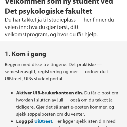
Velkommen som ny student ved
Det psykologiske fakultet
Du har takket ja til studieplass — her finner du
veien inn: hva du gjør først, ditt
velkomstprogram, og hvor du får hjelp.
Hovedinnhold
1. Kom i gang
Begynn med disse tre tingene. Det praktiske —
semesteravgift, registrering og mer — ordner du i
UiBtreet, UiBs studentportal.
Aktiver UiB-brukerkontoen din.
Du får e-post om
hvordan i slutten av juli — også om du takket ja
tidligere. Gjør det så snart e-posten kommer, og
sjekk søppelposten om du venter.
Logg på
UiBtreet
.
Her ligger sjekklisten din med