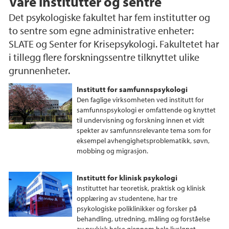
Våre institutter og sentre
Det psykologiske fakultet har fem institutter og
to sentre som egne administrative enheter:
SLATE og Senter for Krisepsykologi. Fakultetet har
i tillegg flere forskningssentre tilknyttet ulike
grunnenheter.
Institutt for samfunnspsykologi
Den faglige virksomheten ved institutt for
samfunnspsykologi er omfattende og knyttet
til undervisning og forskning innen et vidt
spekter av samfunnsrelevante tema som for
eksempel avhengighetsproblematikk, søvn,
mobbing og migrasjon.
Institutt for klinisk psykologi
Instituttet har teoretisk, praktisk og klinisk
opplæring av studentene, har tre
psykologiske poliklinikker og forsker på
behandling, utredning, måling og forståelse
av psykisk helse gjennom hele livsløpet.