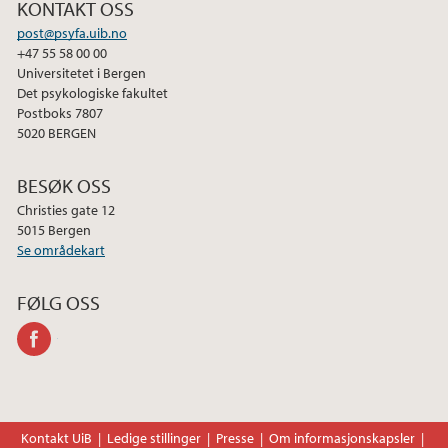
KONTAKT OSS
post@psyfa.uib.no
+47 55 58 00 00
Universitetet i Bergen
Det psykologiske fakultet
Postboks 7807
5020 BERGEN
BESØK OSS
Christies gate 12
5015 Bergen
Se områdekart
FØLG OSS
facebook
Kontakt UiB
Ledige stillinger
Presse
Om informasjonskapsler