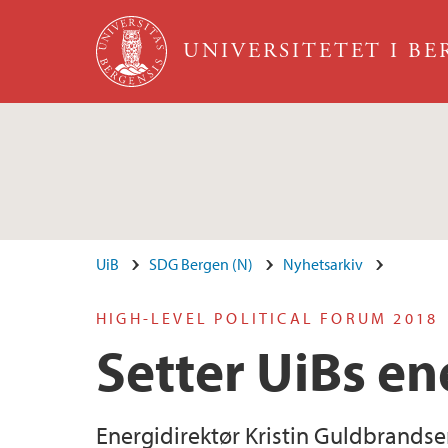
Hopp til hovedinnhold
UNIVERSITETET I B
UiB
SDG Bergen (N)
Nyhetsarkiv
HIGH-LEVEL POLITICAL FORUM 2018
Setter UiBs en
Energidirektør Kristin Guldbrandse