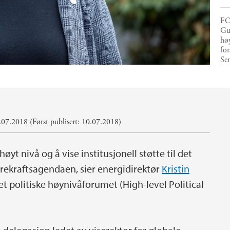
FO
Gul
høy
for
Se
07.2018 (Først publisert: 10.07.2018)
øyt nivå og å vise institusjonell støtte til det
ærekraftsagendaen, sier energidirektør
Kristin
t politiske høynivåforumet (High-level Political