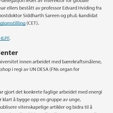
delegasjon ledet av viserektor for globale
har ellers bestått av professor Edvard Hviding fra
ostdoktor Siddharth Sareen og ph.d.-kandidat
rgiomstilling
(CET).
 HLPF
.
lenter
versitet innen arbeidet med bærekraftsmålene,
hop i regi av UN DESA (FNs organ for
ar gjort det konkrete faglige arbeidet med energi
r klart å bygge opp en gruppe av unge,
lisere vitenskapelige artikler og bidra til å