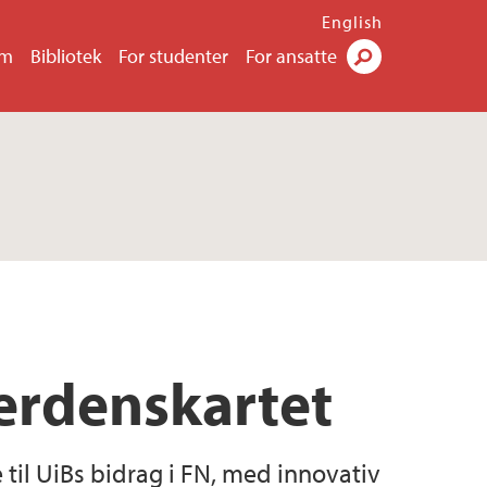
English
um
Bibliotek
For studenter
For ansatte
Søk
verdenskartet
til UiBs bidrag i FN, med innovativ