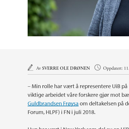
Hovedinnhold
Av
SVERRE OLE DRØNEN
Oppdatert: 11.
– Min rolle har vært å representere UiB på h
viktige arbeidet våre forskere gjør mot b
Guldbrandsen Frøysa
om deltakelsen på de
Forum, HLPF) i FN i juli 2018.