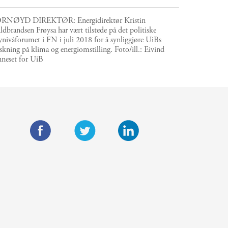
RNØYD DIREKTØR: Energidirektør Kristin
dbrandsen Frøysa har vært tilstede på det politiske
nivåforumet i FN i juli 2018 for å synliggjøre UiBs
skning på klima og energiomstilling.
Foto/ill.:
Eivind
nneset for UiB
F
T
L
a
w
i
c
i
n
e
t
k
b
t
e
o
e
d