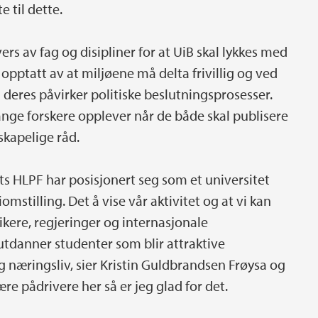
e til dette.
rs av fag og disipliner for at UiB skal lykkes med
opptatt av at miljøene må delta frivillig og ved
 deres påvirker politiske beslutningsprosesser.
ange forskere opplever når de både skal publisere
skapelige råd.
ets HLPF har posisjonert seg som et universitet
stilling. Det å vise vår aktivitet og at vi kan
ikere, regjeringer og internasjonale
 utdanner studenter som blir attraktive
og næringsliv, sier Kristin Guldbrandsen Frøysa og
ære pådrivere her så er jeg glad for det.