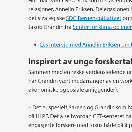
Hun har vært i New York som del av en UiB-
relasjoner, Annelin Eriksen. Delegasjonen 
det strategiske
SDG Bergen-initiativet
og p
Jakob Grandin fra
Senter for klima og ene
Les intervju med Annelin Eriksen om
Inspirert av unge forskerta
Sammen med en rekke verdensledende uni
har Grandin vært medarrangør av en works
økonomiske og sosiale anliggender).
– Det er spesielt Sareen og Grandin som h
på HLPF. Det å se hvordan CET-senteret ha
engasjerte forskere med fokus både på å pub