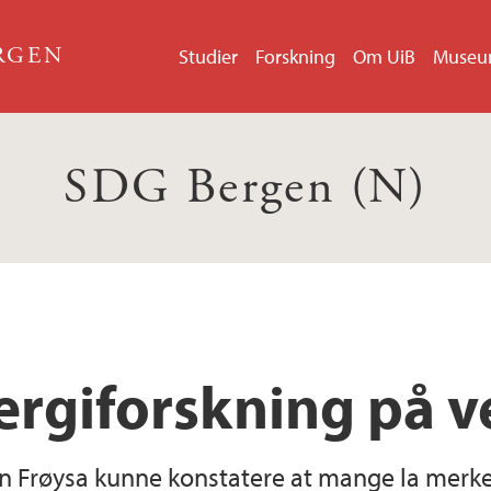
ERGEN
Studier
Forskning
Om UiB
Muse
SDG Bergen (N)
ergiforskning på 
n Frøysa kunne konstatere at mange la merke 