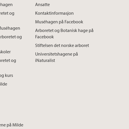
séhagen
Ansatte
oretet og
Kontaktinformasjon
Muséhagen på Facebook
l Muséhagen
Arboretet og Botanisk hage på
Arboretet og
Facebook
Stiftelsen det norske arboret
skoler
Universitetshagene på
oretet og
iNaturalist
og kurs
ilde
ene på Milde