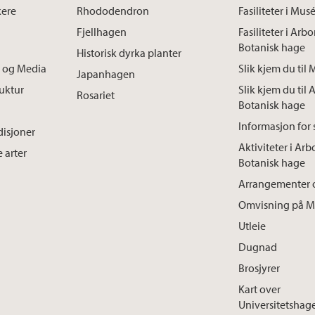
kere
Rhododendron
Fasiliteter i Mu
Fjellhagen
Fasiliteter i Arb
Botanisk hage
Historisk dyrka planter
 og Media
Slik kjem du ti
Japanhagen
ruktur
Slik kjem du til 
Rosariet
Botanisk hage
Informasjon for 
disjoner
Aktiviteter i Arb
 arter
Botanisk hage
Arrangementer 
Omvisning på M
Utleie
Dugnad
Brosjyrer
Kart over
Universitetshag