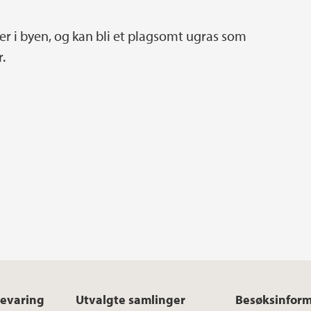
eder i byen, og kan bli et plagsomt ugras som
.
bevaring
Utvalgte samlinger
Besøksinfor