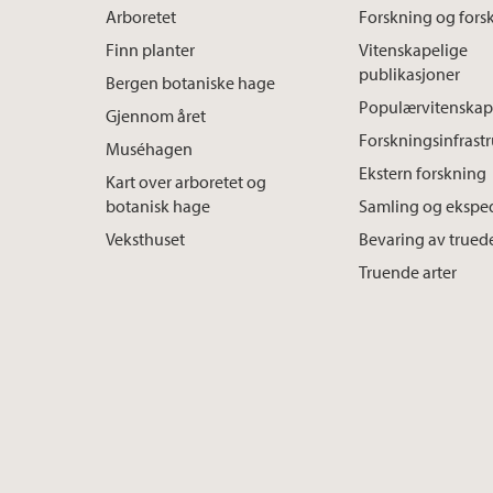
Arboretet
Forskning og fors
Finn planter
Vitenskapelige
publikasjoner
Bergen botaniske hage
Populærvitenskap
Gjennom året
Forskningsinfrast
Muséhagen
Ekstern forskning
Kart over arboretet og
botanisk hage
Samling og ekspe
Veksthuset
Bevaring av truede
Truende arter