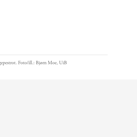
epestrot.
Foto/ill.:
Bjørn Moe, UiB