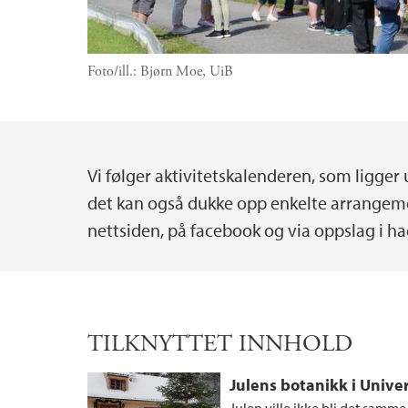
Foto/ill.:
Bjørn Moe, UiB
Vi følger aktivitetskalenderen, som ligger 
Hovedinnhold
det kan også dukke opp enkelte arrange
nettsiden, på facebook og via oppslag i h
TILKNYTTET INNHOLD
Julens botanikk i Unive