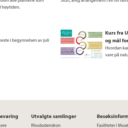
e uten alle plantene som
Stort, årlig arrangement i en fin 
il høytiden.
Kurs fra 
neste i begynnelsen av juli
og mål fo
Hvordan kan
vare på nat
bevaring
Utvalgte samlinger
Besøksinfor
kere
Rhododendron
Fasiliteter i Mu