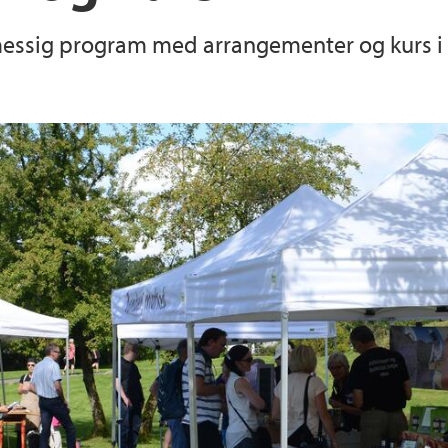
lmessig program med arrangementer og kurs i 
Truende arter
Arrangementer og k
Utleie
Brosjyrer