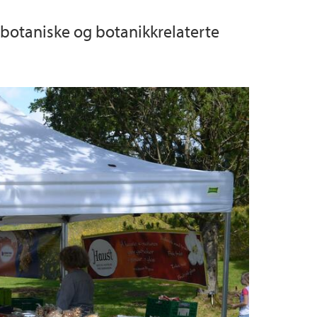
botaniske og botanikkrelaterte
urs