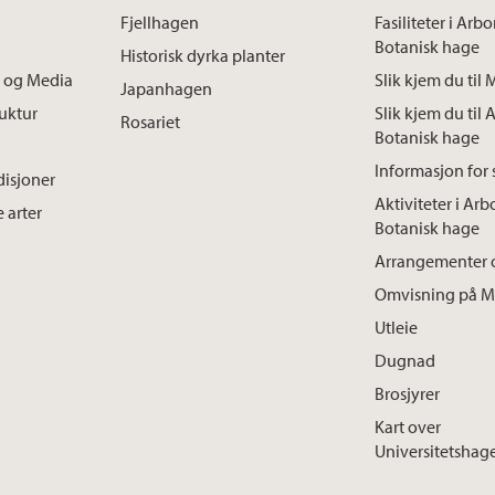
Fjellhagen
Fasiliteter i Arb
Botanisk hage
Historisk dyrka planter
 og Media
Slik kjem du ti
Japanhagen
ruktur
Slik kjem du til 
Rosariet
Botanisk hage
Informasjon for 
disjoner
Aktiviteter i Arb
 arter
Botanisk hage
Arrangementer 
Omvisning på M
Utleie
Dugnad
Brosjyrer
Kart over
Universitetshag