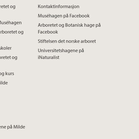
oretet og
Kontaktinformasjon
Muséhagen på Facebook
l Muséhagen
Arboretet og Botanisk hage på
Arboretet og
Facebook
Stiftelsen det norske arboret
skoler
Universitetshagene på
oretet og
iNaturalist
og kurs
ilde
ene på Milde