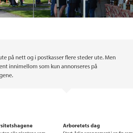
ute på nett og i postkasser flere steder ute. Men
ment innimellom som kun annonseres på
agene.
rsitetshagene
Arboretets dag