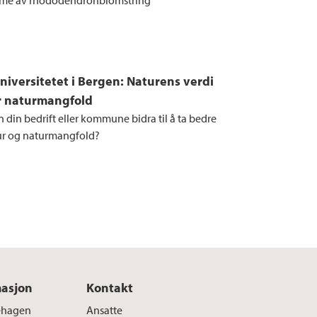
ramme av rhododendronblomstring
Universitetet i Bergen: Naturens verdi
r naturmangfold
 din bedrift eller kommune bidra til å ta bedre
ur og naturmangfold?
masjon
Kontakt
séhagen
Ansatte