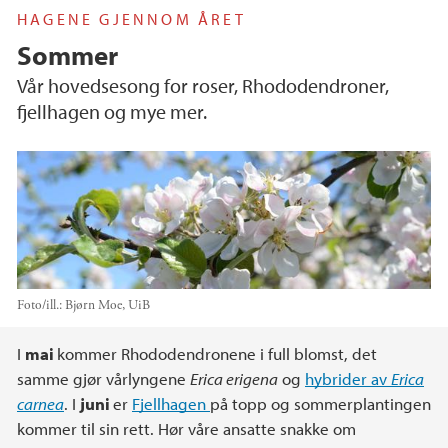
HAGENE GJENNOM ÅRET
Sommer
Vår hovedsesong for roser, Rhododendroner,
fjellhagen og mye mer.
Foto/ill.:
Bjørn Moe, UiB
Hovedinnhold
I
mai
kommer Rhododendronene i full blomst, det
samme gjør vårlyngene
Erica erigena
og
hybrider av
Erica
carnea
. I
juni
er
Fjellhagen
på topp og sommerplantingen
kommer til sin rett. Hør våre ansatte snakke om