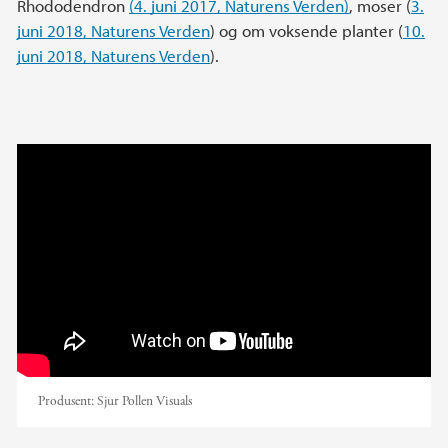
Rhododendron
(4. juni 2017, Naturens Verden)
, moser (
3.
juni 2018, Naturens Verden
) og om voksende planter (
10.
juni 2018, Naturens Verden
).
Sol og regn i Muséhagen
Produsent:
Sjur Pollen Visuals