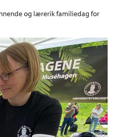
ennende og lærerik familiedag for
urs