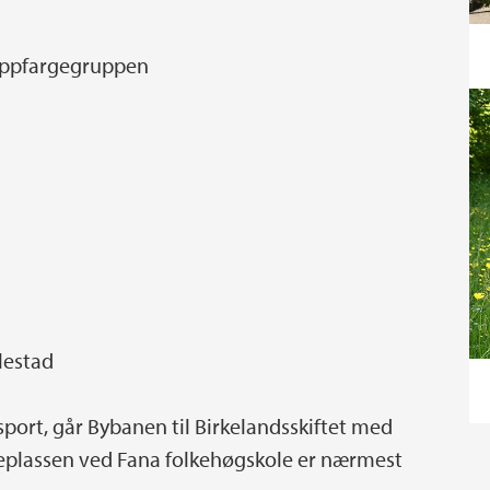
oppfargegruppen
lestad
port, går Bybanen til Birkelandsskiftet med
eplassen ved Fana folkehøgskole er nærmest