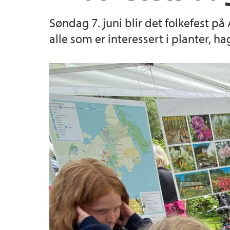
Søndag 7. juni blir det folkefest p
Veksthuset
Bevaring av truede arter
Omvisning på Milde
alle som er interessert i planter, hag
Dugnad
Kart over Universitetshagene på Milde