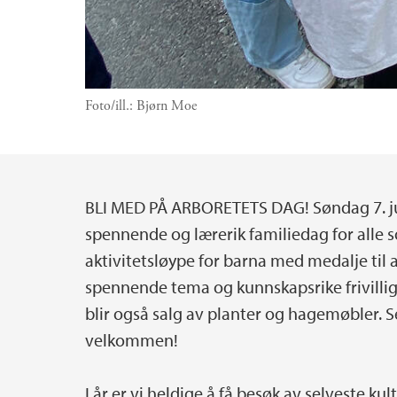
Foto/ill.:
Bjørn Moe
BLI MED PÅ ARBORETETS DAG! Søndag 7. juni
Hovedinnhold
spennende og lærerik familiedag for alle som
aktivitetsløype for barna med medalje til
spennende tema og kunnskapsrike frivillig
blir også salg av planter og hagemøbler. Se 
velkommen!
I år er vi heldige å få besøk av selveste ku