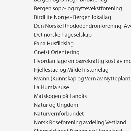
Bergen sopp- og nyttevekstforening
BirdLife Norge - Bergen lokallag
Den Norske Rhododendronforening, Avd
Det norske hageselskap
Fana Husflidslag
Gneist Orientering
Hvordan lage en bærekraftig kost av m
Hjellestad og Milde historielag
Kvann (Kunnskap og Vern av Nytteplante
La Humla suse
Matskogen på Landås
Natur og Ungdom
Naturvernforbundet
Norsk Roseforening avdeling Vestland
Skogselskapet Bergen og Hordaland