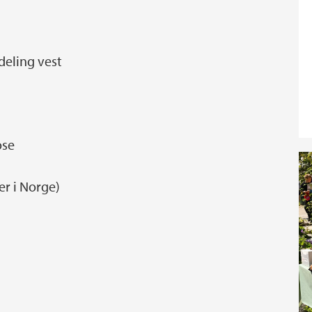
eling vest
ose
r i Norge)