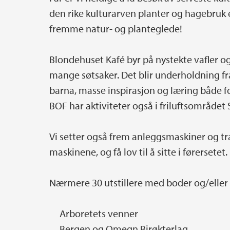
den rike kulturarven planter og hagebruk er,
fremme natur- og planteglede!
Blondehuset Kafé byr på nystekte vafler o
mange søtsaker. Det blir underholdning fr
barna, masse inspirasjon og læring både f
BOF har aktiviteter også i friluftsområde
Vi setter også frem anleggsmaskiner og tra
maskinene, og få lov til å sitte i førersetet.
Nærmere 30 utstillere med boder og/eller a
Arboretets venner
Bergen og Omegn Birøkterlag