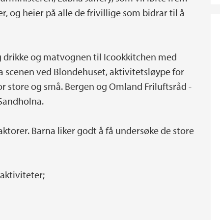
 og heier på alle de frivillige som bidrar til å
g drikke og matvognen til Icookkitchen med
a scenen ved Blondehuset, aktivitetsløype for
or store og små. Bergen og Omland Friluftsråd -
t Sandholna.
ktorer. Barna liker godt å få undersøke de store
ktiviteter;