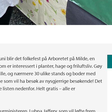
 blir det folkefest på Arboretet på Milde, en
 er interessert i planter, hage og friluftsliv. Gøy
 alle, og nærmere 30 ulike stands og boder med
e som vil ha besøk av nysgjerrige besøkende! Det
listen nedenfor. Helt gratis – alle er
lturministeren, Lubna Jaffery, som vil løfte frem