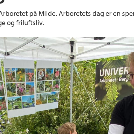
å Arboretet på Milde. Arboretets dag er en sp
Truende arter
Arrangementer og k
e og friluftsliv.
Utleie
Brosjyrer