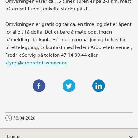
Omvisningen varer ca 1,5 timer. Turen er på 2-3 km, mest
på gruset turvei, enkelte steder på sti.
Omvisningen er gratis og tar ca. en time, og det er åpent
for alle til å delta. Det er bare å møte opp, ingen
påmelding i forkant. For mer informasjon og behov for
tilrettelegging, ta kontakt med leder i Arboretets venner,
Fredrik Sørvig på telefon 47 14 99 44 eller
styret@arboretetsvenner.no
.
F
T
L
a
w
i
c
i
n
30.04.2026
e
t
k
b
t
e
o
e
d
Hagene