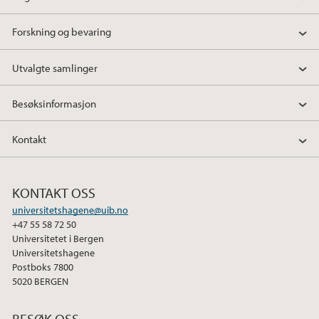
o
r
I
k
n
Forskning og bevaring
Utvalgte samlinger
Besøksinformasjon
Kontakt
KONTAKT OSS
universitetshagene@uib.no
+47 55 58 72 50
Universitetet i Bergen
Universitetshagene
Postboks 7800
5020 BERGEN
BESØK OSS