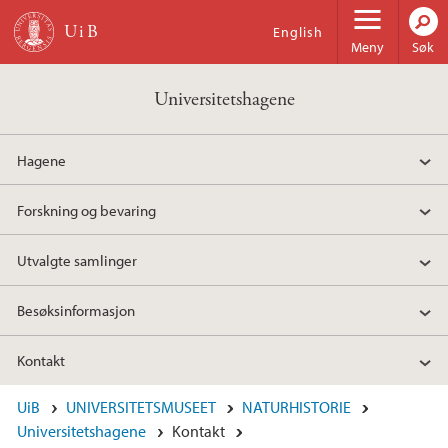
Hopp til hovedinnhold
English
Meny
Søk
Universitetshagene
Hagene
Forskning og bevaring
Utvalgte samlinger
Besøksinformasjon
Kontakt
UiB
UNIVERSITETSMUSEET
NATURHISTORIE
Universitetshagene
Kontakt