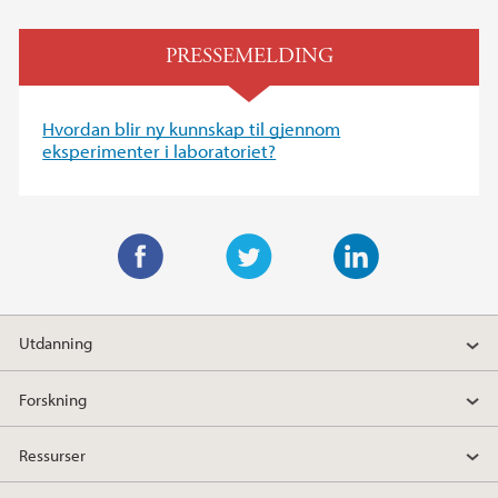
PRESSEMELDING
Hvordan blir ny kunnskap til gjennom
eksperimenter i laboratoriet?
F
T
L
a
w
i
Utdanning
c
i
n
e
t
k
Forskning
b
t
e
o
e
d
Ressurser
o
r
I
k
n