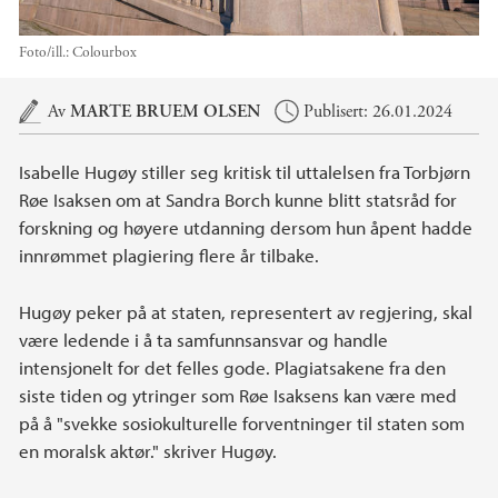
Foto/ill.:
Colourbox
Hovedinnhold
Av
MARTE BRUEM OLSEN
Publisert: 26.01.2024
Isabelle Hugøy stiller seg kritisk til uttalelsen fra Torbjørn
Røe Isaksen om at Sandra Borch kunne blitt statsråd for
forskning og høyere utdanning dersom hun åpent hadde
innrømmet plagiering flere år tilbake.
Hugøy peker på at staten, representert av regjering, skal
være ledende i å ta samfunnsansvar og handle
intensjonelt for det felles gode. Plagiatsakene fra den
siste tiden og ytringer som Røe Isaksens kan være med
på å "svekke sosiokulturelle forventninger til staten som
en moralsk aktør." skriver Hugøy.