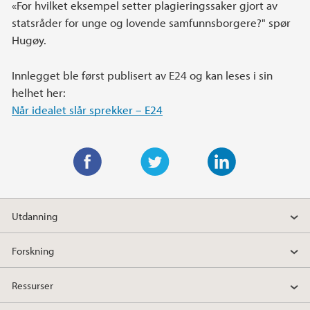
«For hvilket eksempel setter plagieringssaker gjort av
statsråder for unge og lovende samfunnsborgere?" spør
Hugøy.
Innlegget ble først publisert av E24 og kan leses i sin
helhet her:
Når idealet slår sprekker – E24
F
T
L
a
w
i
Utdanning
c
i
n
e
t
k
Forskning
b
t
e
o
e
d
Ressurser
o
r
I
k
n