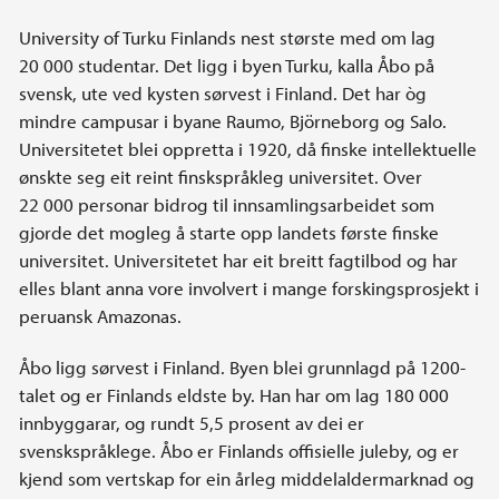
University of Turku Finlands nest største med om lag
20 000 studentar. Det ligg i byen Turku, kalla Åbo på
svensk, ute ved kysten sørvest i Finland. Det har òg
mindre campusar i byane Raumo, Björneborg og Salo.
Universitetet blei oppretta i 1920, då finske intellektuelle
ønskte seg eit reint finskspråkleg universitet. Over
22 000 personar bidrog til innsamlingsarbeidet som
gjorde det mogleg å starte opp landets første finske
universitet. Universitetet har eit breitt fagtilbod og har
elles blant anna vore involvert i mange forskingsprosjekt i
peruansk Amazonas.
Åbo ligg sørvest i Finland. Byen blei grunnlagd på 1200-
talet og er Finlands eldste by. Han har om lag 180 000
innbyggarar, og rundt 5,5 prosent av dei er
svenskspråklege. Åbo er Finlands offisielle juleby, og er
kjend som vertskap for ein årleg middelaldermarknad og