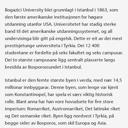
Bogazici University blei grunnlagt i Istanbul i 1863, som
den første amerikanske institusjonen for høgare
utdanning utanfor USA. Universitetet har stadig sterke
band til det amerikanske utdanningssystemet, og all
undervisinga blir gitt på engelsk. Dette er eit av dei mest
prestisjetunge universiteta i Tyrkia. Dei 12 400
studentane er fordelte på seks fakultet og seks campusar.
Dei to største campusane ligg sentralt plasserte langs
breidda av Bosporossundet i Istanbul.
Istanbul er den femte største byen i verda, med nær 14,5
millionar innbyggarar. Denne byen, som lenge var kjent
som Konstantinopel, har spela ei særs viktig historisk
rolle. Blant anna har han vore hovudsete for fire store
imperium: Romarriket, Austromarriket, Det latinske riket
og Det osmanske riket. Byen ligg nordvest i Tyrkia, på
begge sider av Bosporos, som skil Europa og Asia.