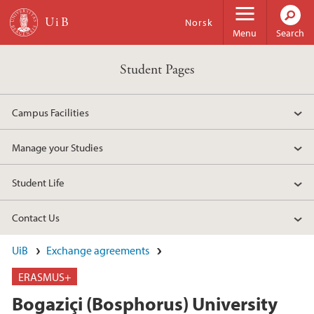
Skip to main content
Norsk
Menu
Search
Student Pages
Campus Facilities
Manage your Studies
Student Life
Contact Us
UiB
Exchange agreements
ERASMUS+
Bogaziçi (Bosphorus) University