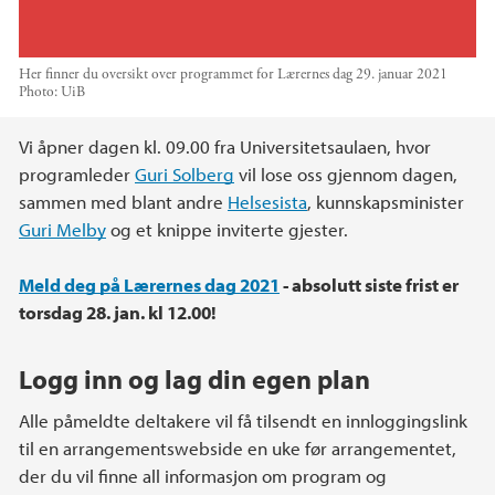
Her finner du oversikt over programmet for Lærernes dag 29. januar 2021
Photo:
UiB
Main content
Vi åpner dagen kl. 09.00 fra Universitetsaulaen, hvor
programleder
Guri Solberg
vil lose oss gjennom dagen,
sammen med blant andre
Helsesista
, kunnskapsminister
Guri Melby
og et knippe inviterte gjester.
Meld deg på Lærernes dag 2021
- absolutt siste frist er
torsdag 28. jan. kl 12.00!
Logg inn og lag din egen plan
Alle påmeldte deltakere vil få tilsendt en innloggingslink
til en arrangementswebside en uke før arrangementet,
der du vil finne all informasjon om program og