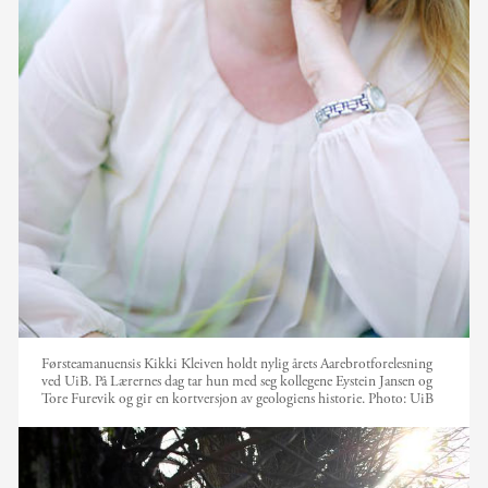
Førsteamanuensis Kikki Kleiven holdt nylig årets Aarebrotforelesning
ved UiB. På Lærernes dag tar hun med seg kollegene Eystein Jansen og
Tore Furevik og gir en kortversjon av geologiens historie.
Photo:
UiB