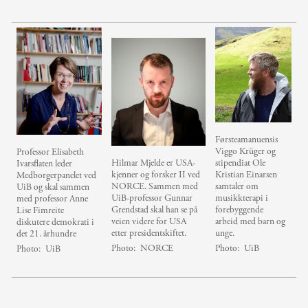
Førsteamanuensis
Viggo Krüger og
Professor Elisabeth
Hilmar Mjelde er USA-
stipendiat Ole
Ivarsflaten leder
kjenner og forsker II ved
Kristian Einarsen
Medborgerpanelet ved
NORCE. Sammen med
samtaler om
UiB og skal sammen
UiB-professor Gunnar
musikkterapi i
med professor Anne
Grendstad skal han se på
forebyggende
Lise Fimreite
veien videre for USA
arbeid med barn og
diskutere demokrati i
etter presidentskiftet.
unge.
det 21. århundre
Photo:
NORCE
Photo:
UiB
Photo:
UiB