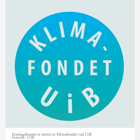
Erasmusbussen er støttet av Klimafondet ved UiB
Foto/ill.:
UiB