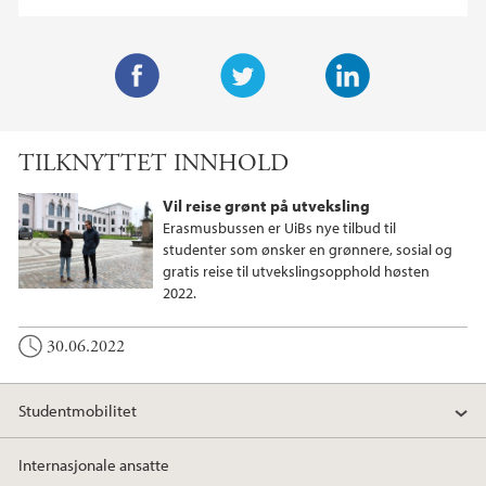
F
T
L
a
w
i
TILKNYTTET INNHOLD
c
i
n
e
t
k
Vil reise grønt på utveksling
b
t
e
Erasmusbussen er UiBs nye tilbud til
o
e
d
studenter som ønsker en grønnere, sosial og
gratis reise til utvekslingsopphold høsten
o
r
I
2022.
k
n
30.06.2022
Studentmobilitet
Internasjonale ansatte