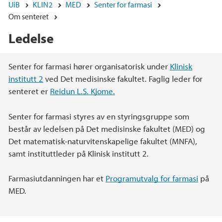
UiB
KLIN2
MED
Senter for farmasi
Om senteret
Ledelse
Hovedinnhold
Senter for farmasi hører organisatorisk under
Klinisk
institutt 2
ved Det medisinske fakultet. Faglig leder for
senteret er
Reidun L.S. Kjome.
Senter for farmasi styres av en styringsgruppe som
består av ledelsen på Det medisinske fakultet (MED) og
Det matematisk-naturvitenskapelige fakultet (MNFA),
samt instituttleder på Klinisk institutt 2.
Farmasiutdanningen har et
Programutvalg for farmasi
på
MED.