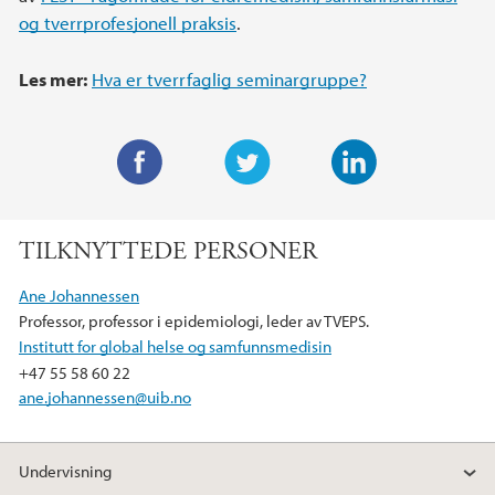
og tverrprofesjonell praksis
.
Les mer:
Hva er tverrfaglig seminargruppe?
F
T
L
a
w
i
TILKNYTTEDE PERSONER
c
i
n
e
t
k
Ane Johannessen
b
t
e
Professor, professor i epidemiologi, leder av TVEPS.
o
e
d
Institutt for global helse og samfunnsmedisin
o
r
I
+47 55 58 60 22
k
n
ane.johannessen@uib.no
Undervisning