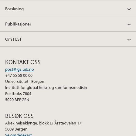
Forskning
Publikasjoner
Om FEST
KONTAKT OSS
post@igs.uib.no
+47 55 58 00 00
Universitetet i Bergen
Institutt for global helse og samfunnsmedisin
Postboks 7804
5020 BERGEN
BESØK OSS
Alrek helseklynge, blokk D, Årstadveien 17
5009 Bergen
Se områdekart