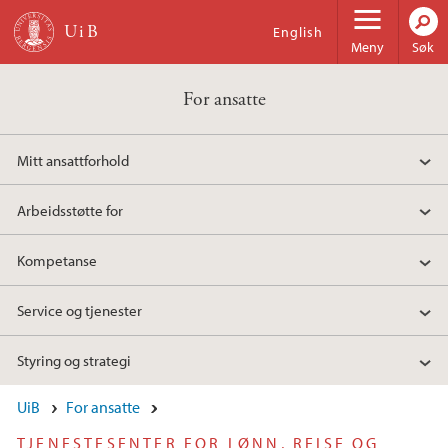
Hopp til hovedinnhold
English
Meny
Søk
For ansatte
Mitt ansattforhold
Arbeidsstøtte for
Kompetanse
Service og tjenester
Styring og strategi
UiB
For ansatte
TJENESTESENTER FOR LØNN, REISE OG