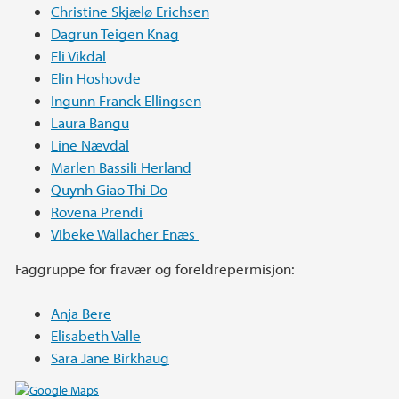
Christine Skjælø Erichsen
Dagrun Teigen Knag
Eli Vikdal
Elin Hoshovde
Ingunn Franck Ellingsen
Laura Bangu
Line Nævdal
Marlen Bassili Herland
Quynh Giao Thi Do
Rovena Prendi
Vibeke Wallacher Enæs
Faggruppe for fravær og foreldrepermisjon:
Anja Bere
Elisabeth Valle
Sara Jane Birkhaug