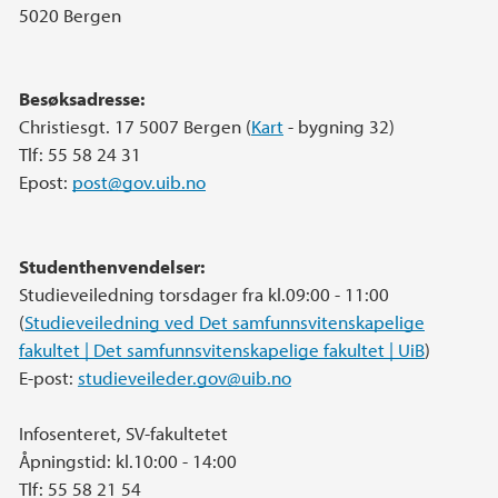
5020 Bergen
Besøksadresse:
Christiesgt. 17 5007 Bergen (
Kart
- bygning 32)
Tlf: 55 58 24 31
Epost:
post@gov.uib.no
Studenthenvendelser:
Studieveiledning torsdager fra kl.09:00 - 11:00
(
Studieveiledning ved Det samfunnsvitenskapelige
fakultet | Det samfunnsvitenskapelige fakultet | UiB
)
E-post:
studieveileder.gov@uib.no
Infosenteret, SV-fakultetet
Åpningstid: kl.10:00 - 14:00
Tlf: 55 58 21 54