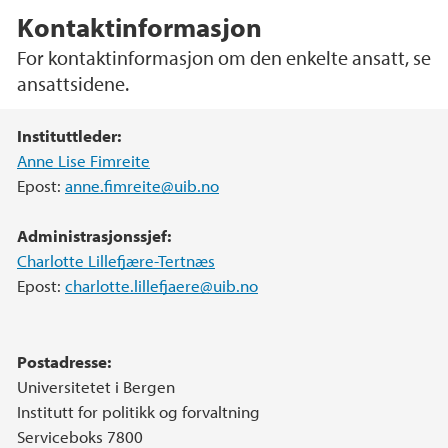
Kontaktinformasjon
For kontaktinformasjon om den enkelte ansatt, se
ansattsidene.
Hovedinnhold
Instituttleder:
Anne Lise Fimreite
Epost:
anne.fimreite@uib.no
Administrasjonssjef:
Charlotte Lillefjære-Tertnæs
Epost:
charlotte.lillefjaere@uib.no
Postadresse:
Universitetet i Bergen
Institutt for politikk og forvaltning
Serviceboks 7800