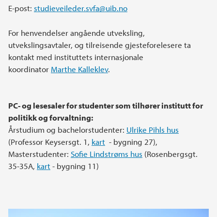
E-post:
studieveileder.svfa@uib.no
For henvendelser angående utveksling,
utvekslingsavtaler, og tilreisende gjesteforelesere ta
kontakt med instituttets internasjonale
koordinator
Marthe Kalleklev
.
PC- og lesesaler for studenter som tilhører institutt for
politikk og forvaltning:
Årstudium og bachelorstudenter:
Ulrike Pihls hus
(Professor Keysersgt. 1,
kart
- bygning 27),
Masterstudenter:
Sofie Lindstrøms hus
(Rosenbergsgt.
35-35A,
kart
- bygning 11)