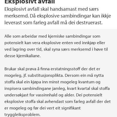
Eksplosivt avfall
Eksplosivt avfall skal handsamast med særs
merksemd. Då eksplosive sambindingar kan ikkje
leverast som farleg avfall må dei destruerast.
Hovedinnhold
Alle som arbeidar med kjemiske sambindingar som
potensielt kan vera eksplosive enten ved innkjøp eller
ved lagring over tid, skal syna særs merksemd i høve til
desse kjemikaliane.
Brukar skal prøva å finna erstatningsstoff der det er
mogeleg, jf. substitusjonsplikta. Dersom ein må nytta
stoffa skal ein kjøpa inn minst mogeleg kvantum og
inspisera sambindingane jamleg, kvart kvartal skal stoffa
undersøkjast for vassinnhald og alder. Dei potensielt
eksplosive stoffa skal avhendast som farleg avfall der det
er mogeleg og før dei vert eit signifikant
tryggleiksproblem.