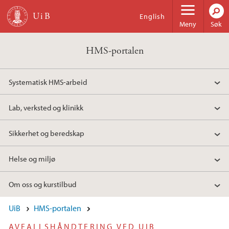
Hopp til hovedinnhold
English
Meny
Søk
HMS-portalen
Systematisk HMS-arbeid
Lab, verksted og klinikk
Sikkerhet og beredskap
Helse og miljø
Om oss og kurstilbud
UiB
HMS-portalen
AVFALLSHÅNDTERING VED UIB