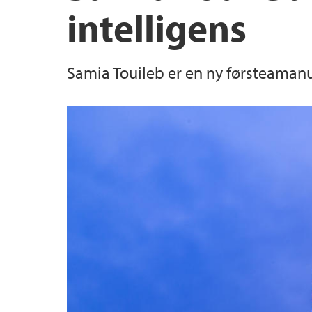
intelligens
Hva kan du bli?
Instituttledelsen
Samia Touileb er en ny førsteamanu