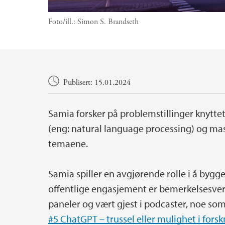
Foto/ill.:
Simon S. Brandseth
Hovedinnhold
Publisert: 15.01.2024
Samia forsker på problemstillinger knyttet
(eng: natural language processing) og ma
temaene.
Samia spiller en avgjørende rolle i å byg
offentlige engasjement er bemerkelsesverdi
paneler og vært gjest i podcaster, noe som
#5 ChatGPT – trussel eller mulighet i for