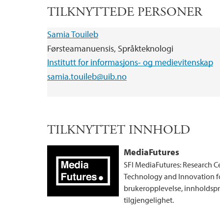
TILKNYTTEDE PERSONER
Samia Touileb
Førsteamanuensis, Språkteknologi
Institutt for informasjons- og medievitenskap
samia.touileb@uib.no
TILKNYTTET INNHOLD
MediaFutures
SFI MediaFutures: Research C
Technology and Innovation fo
brukeropplevelse, innholdspr
tilgjengelighet.