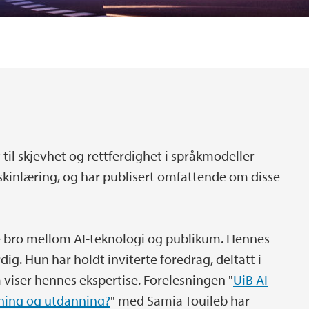
 til skjevhet og rettferdighet i språkmodeller
skinlæring, og har publisert omfattende om disse
ge bro mellom AI-teknologi og publikum. Hennes
g. Hun har holdt inviterte foredrag, deltatt i
 viser hennes ekspertise. Forelesningen "
UiB AI
skning og utdanning?
" med Samia Touileb har