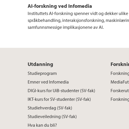
AI-forskning ved Infomedia
Instituttets AI-forskning spenner vidt og dekker ulike
språkbehandling, interaksjonsforskning, maskinlærin
samfunnsmessige implikasjonene av AI.
Utdanning
Forskni
Studieprogram
Forskning
Emner ved Infomedia
MediaFut
DIGI-kurs for UiB-studenter (SV-fak)
Forskerut
IKT-kurs for SV-studenter (SV-fak)
Forskning
Studiehverdag (SV-fak)
Studieveiledning (SV-fak)
Hva kan du bli?