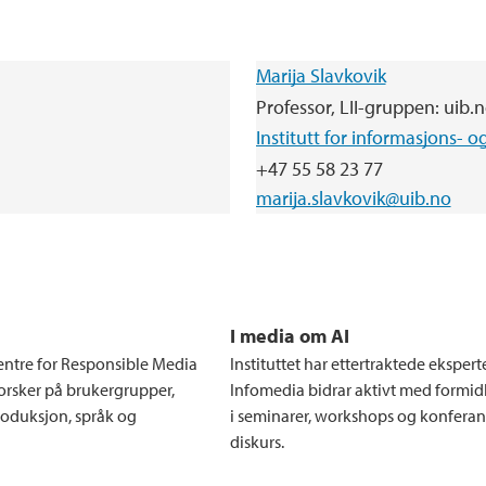
Marija Slavkovik
Professor, LII-gruppen: uib.no
Institutt for informasjons- 
+47 55 58 23 77
marija.slavkovik@uib.no
I media om AI
entre for Responsible Media
Instituttet har ettertraktede eksperte
rsker på brukergrupper,
Infomedia bidrar aktivt med formidl
oduksjon, språk og
i seminarer, workshops og konferan
diskurs.