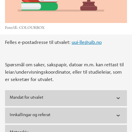
Foto/ill.:
COLOURBOX
Hovedinnhold
Felles e-postadresse til utvalet:
uui-lle@uib.no
Spørsmål om saker, sakspapir, datoar m.m. kan rettast til
leiar/undervisningskoordinator, eller til studieleiar, som
er sekretær for utvalet.
Mandat for utvalet
Innkallingar og referat
Møtearkiv