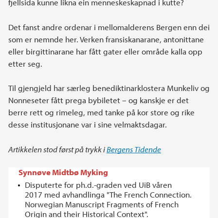
fjellsida kunne likna ein menneskeskapnad i kutte?
Det fanst andre ordenar i mellomalderens Bergen enn dei
som er nemnde her. Verken fransiskanarane, antonittane
eller birgittinarane har fått gater eller område kalla opp
etter seg.
Til gjengjeld har særleg benediktinarklostera Munkeliv og
Nonneseter fått prega bybiletet – og kanskje er det
berre rett og rimeleg, med tanke på kor store og rike
desse institusjonane var i sine velmaktsdagar.
Artikkelen stod først på trykk i
Bergens Tidende
Synnøve Midtbø Myking
Disputerte for ph.d.-graden ved UiB våren
2017 med avhandlinga "The French Connection.
Norwegian Manuscript Fragments of French
Origin and their Historical Context".