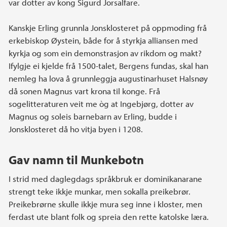
var dotter av kong Sigurd Jorsalfare.
Kanskje Erling grunnla Jonsklosteret på oppmoding frå
erkebiskop Øystein, både for å styrkja alliansen med
kyrkja og som ein demonstrasjon av rikdom og makt?
Ifylgje ei kjelde frå 1500-talet, Bergens fundas, skal han
nemleg ha lova å grunnleggja augustinarhuset Halsnøy
då sonen Magnus vart krona til konge. Frå
sogelitteraturen veit me òg at Ingebjørg, dotter av
Magnus og soleis barnebarn av Erling, budde i
Jonsklosteret då ho vitja byen i 1208.
Gav namn til Munkebotn
I strid med daglegdags språkbruk er dominikanarane
strengt teke ikkje munkar, men sokalla preikebrør.
Preikebrørne skulle ikkje mura seg inne i kloster, men
ferdast ute blant folk og spreia den rette katolske læra.