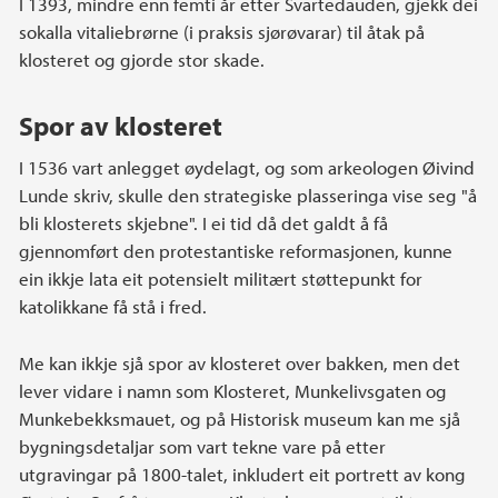
I 1393, mindre enn femti år etter Svartedauden, gjekk dei
sokalla vitaliebrørne (i praksis sjørøvarar) til åtak på
klosteret og gjorde stor skade.
Spor av klosteret
I 1536 vart anlegget øydelagt, og som arkeologen Øivind
Lunde skriv, skulle den strategiske plasseringa vise seg "å
bli klosterets skjebne". I ei tid då det galdt å få
gjennomført den protestantiske reformasjonen, kunne
ein ikkje lata eit potensielt militært støttepunkt for
katolikkane få stå i fred.
Me kan ikkje sjå spor av klosteret over bakken, men det
lever vidare i namn som Klosteret, Munkelivsgaten og
Munkebekksmauet, og på Historisk museum kan me sjå
bygningsdetaljar som vart tekne vare på etter
utgravingar på 1800-talet, inkludert eit portrett av kong