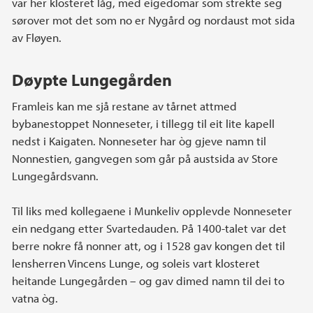
var her klosteret låg, med eigedomar som strekte seg
sørover mot det som no er Nygård og nordaust mot sida
av Fløyen.
Døypte Lungegården
Framleis kan me sjå restane av tårnet attmed
bybanestoppet Nonneseter, i tillegg til eit lite kapell
nedst i Kaigaten. Nonneseter har òg gjeve namn til
Nonnestien, gangvegen som går på austsida av Store
Lungegårdsvann.
Til liks med kollegaene i Munkeliv opplevde Nonneseter
ein nedgang etter Svartedauden. På 1400-talet var det
berre nokre få nonner att, og i 1528 gav kongen det til
lensherren Vincens Lunge, og soleis vart klosteret
heitande Lungegården – og gav dimed namn til dei to
vatna òg.