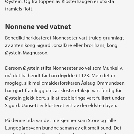
Øystein. Og frå toppen av Klosterhaugen er utsikta
framleis flott.
Nonnene ved vatnet
Benediktinarklosteret Nonneseter vart truleg grunnlagt
av anten kong Sigurd Jorsalfare eller bror hans, kong
Øystein Magnusson.
Dersom Øystein stifta Nonneseter so vel som Munkeliv,
må det ha hendt før han døydde i 1123. Men det er
mogleg, slik mellomalderforskaren Åslaug Ommundsen
har gjort framlegg om, at klosteret ikkje vart ferdig før
Øystein gjekk bort, slik at etableringa vart fullført under
Sigurd. Uansett er klosteret eitt av dei eldste i byen.
På denne tida var det me kjenner som Store og Lille
Lungegårdsvann bundne saman av eit smalt sund. Det