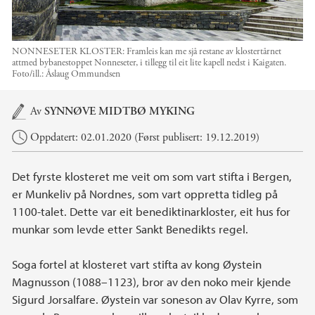
NONNESETER KLOSTER: Framleis kan me sjå restane av klostertårnet
attmed bybanestoppet Nonneseter, i tillegg til eit lite kapell nedst i Kaigaten.
Foto/ill.:
Åslaug Ommundsen
Hovedinnhold
Av
SYNNØVE MIDTBØ MYKING
Oppdatert: 02.01.2020 (Først publisert: 19.12.2019)
Det fyrste klosteret me veit om som vart stifta i Bergen,
er Munkeliv på Nordnes, som vart oppretta tidleg på
1100-talet. Dette var eit benediktinarkloster, eit hus for
munkar som levde etter Sankt Benedikts regel.
Soga fortel at klosteret vart stifta av kong Øystein
Magnusson (1088–1123), bror av den noko meir kjende
Sigurd Jorsalfare. Øystein var soneson av Olav Kyrre, som