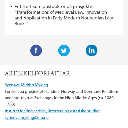
Er tilsett som postdoktor på prosjektet
"Transformations of Medieval Law. Innovation
and Application in Early Modern Norwegian Law
Books".
F
T
L
a
w
i
ARTIKKELFORFATTAR
c
i
n
e
t
k
Synnøve Midtbø Myking
b
t
e
Forsker, på prosjektet Flanders, Norway, and Denmark: Relations
o
e
d
and Intertextual Exchanges in the High Middle Ages (ca. 1080–
o
r
I
1383)
k
n
Institutt for lingvistiske, litterære og estetiske studier
synnove.myking@uib.no