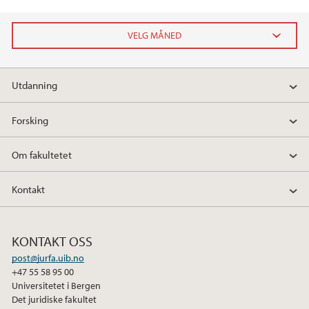
2026
Utdanning
juni (2)
januar (2)
Forsking
2025
Om fakultetet
2024
Kontakt
2023
KONTAKT OSS
2022
post@jurfa.uib.no
+47 55 58 95 00
2021
Universitetet i Bergen
Det juridiske fakultet