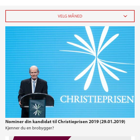
2026
juni (2)
januar (2)
2025
2024
2023
2022
Nominer din kandidat til Christieprisen 2019 (29.01.2019)
Kjenner du en brobygger?
2021