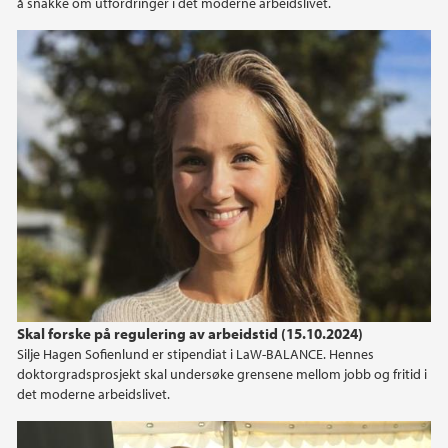
å snakke om utfordringer i det moderne arbeidslivet.
2020
2019
2018
2017
2016
2015
2014
Skal forske på regulering av arbeidstid (15.10.2024)
Silje Hagen Sofienlund er stipendiat i LaW-BALANCE. Hennes
2013
doktorgradsprosjekt skal undersøke grensene mellom jobb og fritid i
det moderne arbeidslivet.