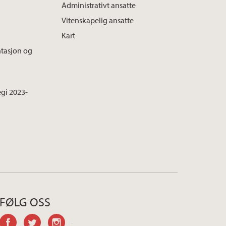
Administrativt ansatte
Vitenskapelig ansatte
Kart
tasjon og
tegi 2023-
FØLG OSS
facebook
twitter
instagram