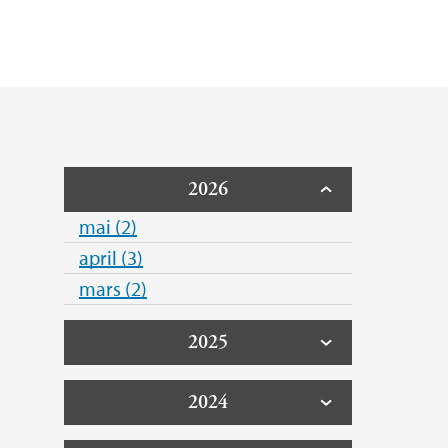
rs
 2023-2030
vey
2026
mai (2)
april (3)
mars (2)
2025
2024