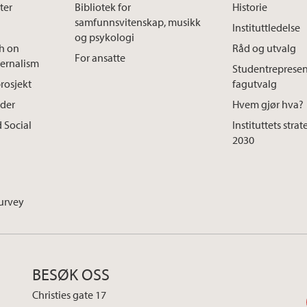
ter
Bibliotek for
Historie
samfunnsvitenskap, musikk
Instituttledelse
og psykologi
ch on
Råd og utvalg
For ansatte
ternalism
Studentrepresen
rosjekt
fagutvalg
ader
Hvem gjør hva?
 Social
Instituttets stra
2030
urvey
BESØK OSS
Christies gate 17