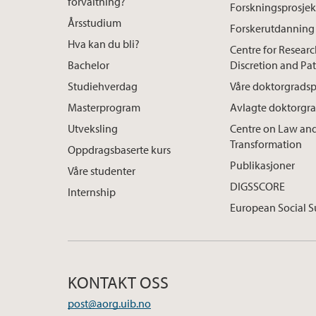
forvaltning?
Forskningsprosjek
Årsstudium
Forskerutdanning
Hva kan du bli?
Centre for Resear
Bachelor
Discretion and Pa
Studiehverdag
Våre doktorgradsp
Masterprogram
Avlagte doktorgr
Utveksling
Centre on Law and
Transformation
Oppdragsbaserte kurs
Publikasjoner
Våre studenter
DIGSSCORE
Internship
European Social S
KONTAKT OSS
post@aorg.uib.no