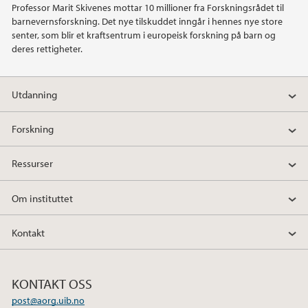
Professor Marit Skivenes mottar 10 millioner fra Forskningsrådet til
barnevernsforskning. Det nye tilskuddet inngår i hennes nye store
2021
senter, som blir et kraftsentrum i europeisk forskning på barn og
deres rettigheter.
2020
Utdanning
2019
Forskning
2018
Ressurser
2017
Om instituttet
2016
Kontakt
2013
2011
KONTAKT OSS
post@aorg.uib.no