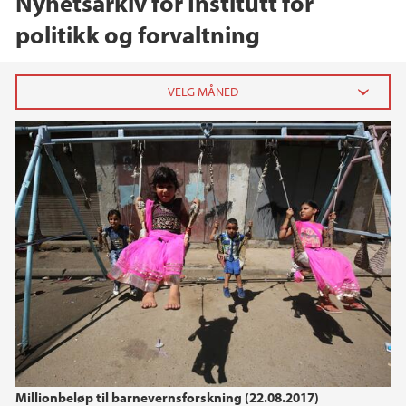
Nyhetsarkiv for Institutt for
politikk og forvaltning
2026
mai (2)
april (3)
mars (2)
2025
2024
2023
Millionbeløp til barnevernsforskning (22.08.2017)
2022