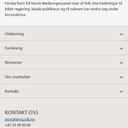
Ferske funn frå Norsk Medborgerpanel viser at folk sine haldningar til
både regjering, lokale politikarar og til naboen har endra seg under
2021
koronakrisa.
2020
Utdanning
2019
Forskning
2018
Ressurser
2017
Om instituttet
2016
Kontakt
2013
KONTAKT OSS
2011
post@aorg.uib.no
+47 55 58 00 00