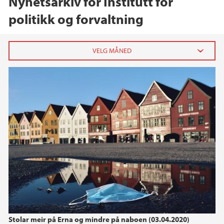
Nyhetsarkiv for Institutt for
politikk og forvaltning
2026
mai (2)
april (3)
mars (2)
2025
2024
2023
Stolar meir på Erna og mindre på naboen (03.04.2020)
2022