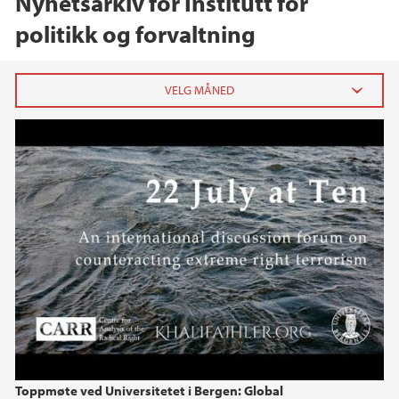
Nyhetsarkiv for Institutt for
politikk og forvaltning
22 July 2011 at Ten: Commemoration and
2026
Commitment
mai (2)
april (3)
mars (2)
2025
2024
2023
Toppmøte ved Universitetet i Bergen: Global
2022