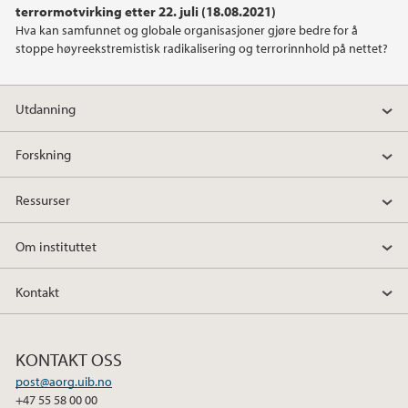
terrormotvirking etter 22. juli (18.08.2021)
Hva kan samfunnet og globale organisasjoner gjøre bedre for å
2021
stoppe høyreekstremistisk radikalisering og terrorinnhold på nettet?
2020
Utdanning
2019
Forskning
2018
Ressurser
2017
Om instituttet
2016
Kontakt
2013
KONTAKT OSS
2011
post@aorg.uib.no
+47 55 58 00 00