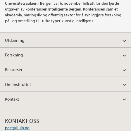
Universitetsaulaen i Bergen var 6. november fullsatt for den fjerde
2022
utgaven av konferansen Intelligente Bergen. Konferansen samlet
akademia, næringsliv og offentlig sektor for å synliggjøre forskning
2021
på - og omstilling til - ulike typer kunstig intelligens.
2020
Utdanning
2019
Forskning
2018
Ressurser
2017
Om instituttet
2016
Kontakt
2015
KONTAKT OSS
2014
post@ii.uib.no