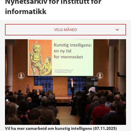
Nyhetsarkiv for Institutt for
informatikk
2026
juni (1)
april (1)
mars (1)
januar (1)
2025
2024
2023
Vil ha mer samarbeid om kunstig intelligens (07.11.2025)