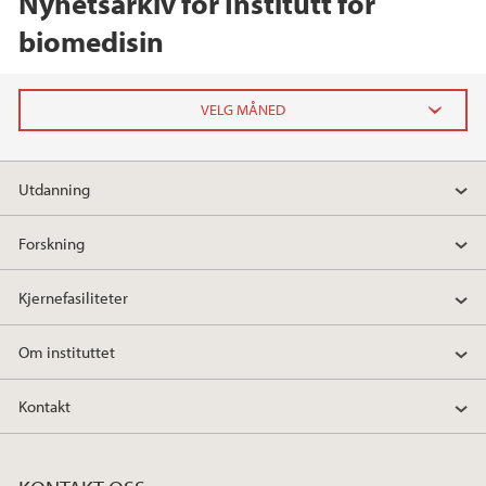
Nyhetsarkiv for Institutt for
biomedisin
2026
Utdanning
februar (1)
Forskning
2025
Kjernefasiliteter
2024
Om instituttet
2023
Kontakt
2022
2021