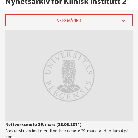
Nyhetsarkiv for Klinisk institutt 2
2026
februar (1)
januar (2)
2025
2024
2023
2022
Nettverksmøte 29. mars (23.03.2011)
Forskarskulen inviterer til nettverksmøte 29. mars i auditorium 4 på
2021
BBB.