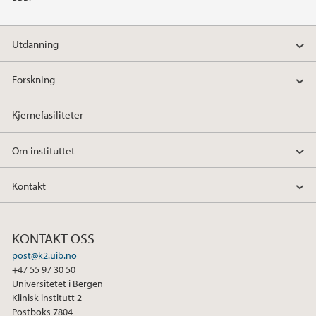
2020
Utdanning
2019
Forskning
2018
Kjernefasiliteter
2017
Om instituttet
2016
Kontakt
2015
KONTAKT OSS
2014
post@k2.uib.no
+47 55 97 30 50
2013
Universitetet i Bergen
Klinisk institutt 2
2012
Postboks 7804