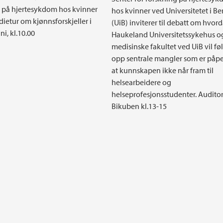
 på hjertesykdom hos kvinner
hos kvinner ved Universitetet i B
dietur om kjønnsforskjeller i
(UiB) inviterer til debatt om hvor
uni, kl.10.00
Haukeland Universitetssykehus o
medisinske fakultet ved UiB vil fø
opp sentrale mangler som er påp
at kunnskapen ikke når fram til
helsearbeidere og
helseprofesjonsstudenter. Auditor
Bikuben kl.13-15