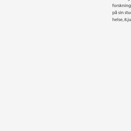
forskning
på sin stu
helse, 8.j