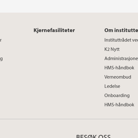
Kjernefasiliteter
Om institutte
r
Instituttrådet v
K2 Nytt
ng
Administrasjon
HMS-håndbok
Verneombud
Ledelse
Onboarding
HMS-håndbok
BESØK OSS