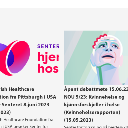
Onboarding
ish Healthcare
Åpent debattmøte 15.06.2
ion fra Pittsburgh i USA
NOU 5/23: Kvinnehelse og
 Senteret 8.juni 2023
kjønnsforskjeller i helse
2023)
(Kvinnehelserapporten)
h Healthcare Foundation fra
(15.05.2023)
h i USA besøker Senter for
Senter for forskning på hjertesy