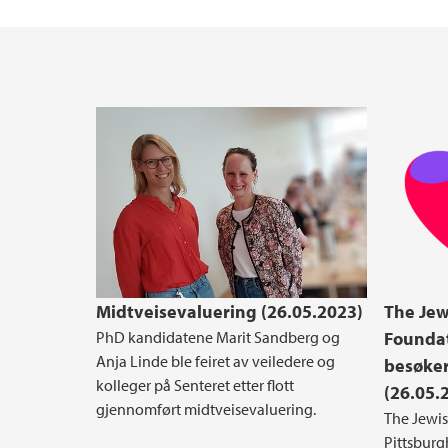
HMS-håndbok
Midtveisevaluering (26.05.2023)
The Jew
PhD kandidatene Marit Sandberg og
Foundat
Anja Linde ble feiret av veiledere og
besøker
kolleger på Senteret etter flott
(26.05.
gjennomført midtveisevaluering.
The Jewis
Pittsburg