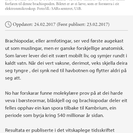
forfaren til denne brachiopoden. Biletet er av ei larve, som er forstørra i eit
elektronmikroskop.
Foto/ill.:
SARs-senteret, UiB.
Hovedinnhold
Oppdatert: 24.02.2017 (Først publisert: 23.02.2017)
Brachiopodar, eller armfotingar, ser ved første augekast
ut som muslingar, men er ganske forskjellige anatomisk.
Som larver lever dei eit svært mobilt liv, og symjer rundt i
kaldt vatn. Når dei vert vaksne, derimot, veks skjella deira
seg tyngre , dei synk ned til havbotnen og flytter aldri på
seg att.
No har forskarar funne molekylære prov på at dei harde
veva i børsteormar, blåskjell og og brachiopodar deler eit
felles opphav ein kan spora tilbake til Kambrium, ein
periode som byrja kring 540 millionar år sidan.
Resultata er publiserte i det vitskaplege tidsskriftet