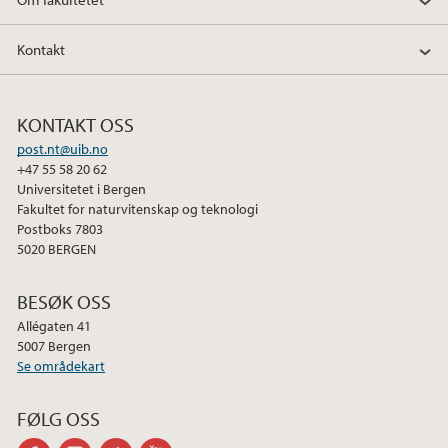
o
r
I
k
n
Kontakt
KONTAKT OSS
post.nt@uib.no
+47 55 58 20 62
Universitetet i Bergen
Fakultet for naturvitenskap og teknologi
Postboks 7803
5020 BERGEN
BESØK OSS
Allégaten 41
5007 Bergen
Se områdekart
FØLG OSS