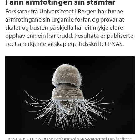
Fann armfotingen sin stamfar
Forskarar frå Universitetet i Bergen har funne
armfotingane sin urgamle forfar, og provar at
skalet og busten på skjella har eit mykje eldre
opphav enn ein har trudd. Resultata er publiserte
i det anerkjente vitskaplege tidsskriftet PNAS.
LARVE MED LØYNDOM: Forskarar ved SARS-senteret ved UiB har funne