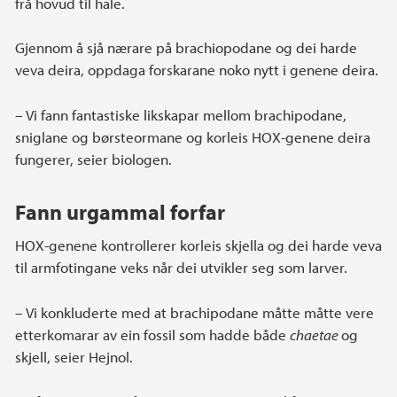
frå hovud til hale.
Gjennom å sjå nærare på brachiopodane og dei harde
veva deira, oppdaga forskarane noko nytt i genene deira.
– Vi fann fantastiske likskapar mellom brachipodane,
sniglane og børsteormane og korleis HOX-genene deira
fungerer, seier biologen.
Fann urgammal forfar
HOX-genene kontrollerer korleis skjella og dei harde veva
til armfotingane veks når dei utvikler seg som larver.
– Vi konkluderte med at brachipodane måtte måtte vere
etterkomarar av ein fossil som hadde både
chaetae
og
skjell, seier Hejnol.