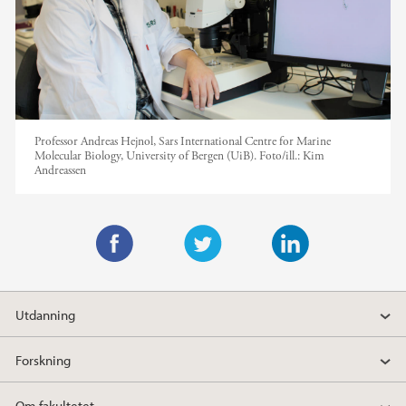
Professor Andreas Hejnol, Sars International Centre for Marine
Molecular Biology, University of Bergen (UiB).
Foto/ill.:
Kim
Andreassen
F
T
L
a
w
i
Utdanning
c
i
n
e
t
k
Forskning
b
t
e
o
e
d
Om fakultetet