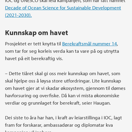
IOC og UNESCO skal leia kampanjen, som har fått namnet
Decade of Ocean Science for Sustainable Development
(2021-2030).
Kunnskap om havet
Prosjektet er tett knytta til
Berekraftsmål nummer 14
,
som tar for seg korleis verda kan ta vare på og utnytta
havet på eit berekraftig vis.
– Dette tiåret skal gi oss meir kunnskap om havet, som
skal hjelpe oss å løysa store utfordringar. Lite kunnskap
om havet gjer at vi skadar økosystem, gjennom til dømes
havforsuring og overfiske. Då kan vi mista økonomiske
verdiar og grunnlaget for berekraft, seier Haugan.
Dei siste to åra har han, i kraft av leiarstillinga i IOC, lagt
fram for forskarar, ambassadørar og diplomatar kva