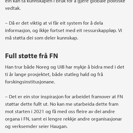
ein kan ta kunnskapen i bruk for å gjere globale politiske
vedtak.
– Då er det viktig at vi får eit system for å dela
informasjon, og ikkje fortset med eit ressurskappløp. Vi
må støtta dei som deler kunnskap.
Full støtte frå FN
Han trur både Noreg og UiB har mykje å bidra med i det
ti år lange prosjektet, både statleg hald og frå
forskingsinstitusjonane.
– Det er ein stor inspirasjon for arbeidet framover at FN
støttar dette fullt ut. No kan me utarbeida dette fram
mot starten i 2021 og få med oss fleire av dei andre
organa i FN, samt ei lengre rekkje andre organisasjonar
og verksemder seier Haugan.