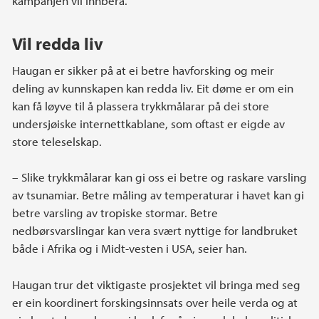
kampanjen vil innbera.
Vil redda liv
Haugan er sikker på at ei betre havforsking og meir
deling av kunnskapen kan redda liv. Eit døme er om ein
kan få løyve til å plassera trykkmålarar på dei store
undersjøiske internettkablane, som oftast er eigde av
store teleselskap.
– Slike trykkmålarar kan gi oss ei betre og raskare varsling
av tsunamiar. Betre måling av temperaturar i havet kan gi
betre varsling av tropiske stormar. Betre
nedbørsvarslingar kan vera svært nyttige for landbruket
både i Afrika og i Midt-vesten i USA, seier han.
Haugan trur det viktigaste prosjektet vil bringa med seg
er ein koordinert forskingsinnsats over heile verda og at