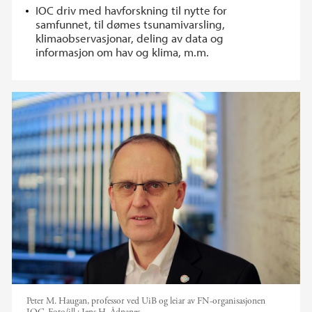
IOC driv med havforskning til nytte for
samfunnet, til dømes tsunamivarsling,
klimaobservasjonar, deling av data og
informasjon om hav og klima, m.m.
Peter M. Haugan, professor ved UiB og leiar av FN-organisasjonen