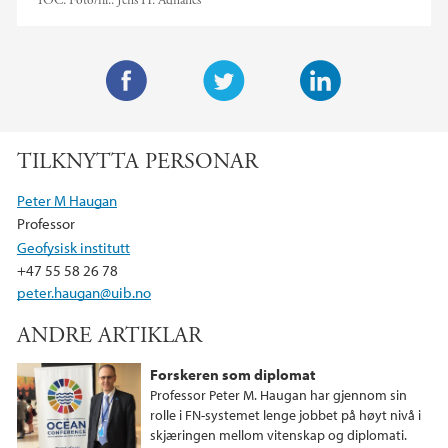
IOC.
Foto/ill.:
Jens H. Ådnanes
F
T
L
a
w
i
TILKNYTTA PERSONAR
c
i
n
e
t
k
Peter M Haugan
b
t
e
Professor
o
e
d
Geofysisk institutt
o
r
I
+47 55 58 26 78
k
n
peter.haugan@uib.no
ANDRE ARTIKLAR
Forskeren som diplomat
Professor Peter M. Haugan har gjennom sin
rolle i FN-systemet lenge jobbet på høyt nivå i
skjæringen mellom vitenskap og diplomati.