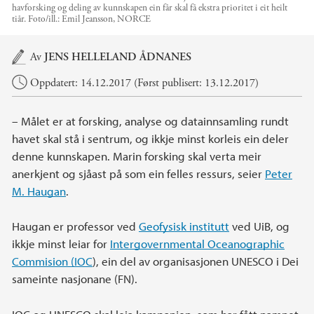
havforsking og deling av kunnskapen ein får skal få ekstra prioritet i eit heilt
tiår.
Foto/ill.:
Emil Jeansson, NORCE
Hovedinnhold
Av
JENS HELLELAND ÅDNANES
Oppdatert: 14.12.2017 (Først publisert: 13.12.2017)
– Målet er at forsking, analyse og datainnsamling rundt
havet skal stå i sentrum, og ikkje minst korleis ein deler
denne kunnskapen. Marin forsking skal verta meir
anerkjent og sjåast på som ein felles ressurs, seier
Peter
M. Haugan
.
Haugan er professor ved
Geofysisk institutt
ved UiB, og
ikkje minst leiar for
Intergovernmental Oceanographic
Commision (IOC
), ein del av organisasjonen UNESCO i Dei
sameinte nasjonane (FN).