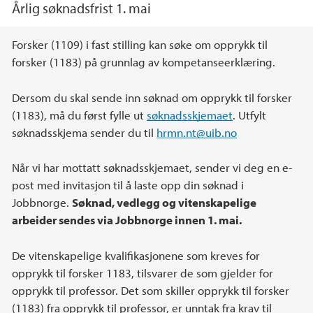
Årlig søknadsfrist 1. mai
Hovedinnhold
Forsker (1109) i fast stilling kan søke om opprykk til
forsker (1183) på grunnlag av kompetanseerklæring.
Dersom du skal sende inn søknad om opprykk til forsker
(1183), må du først fylle ut
søknadsskjemaet
. Utfylt
søknadsskjema sender du til
hrmn.nt@uib.no
Når vi har mottatt søknadsskjemaet, sender vi deg en e-
post med invitasjon til å laste opp din søknad i
Jobbnorge.
Søknad, vedlegg og vitenskapelige
arbeider sendes via Jobbnorge innen 1. mai.
De vitenskapelige kvalifikasjonene som kreves for
opprykk til forsker 1183, tilsvarer de som gjelder for
opprykk til professor. Det som skiller opprykk til forsker
(1183) fra opprykk til professor, er unntak fra krav til