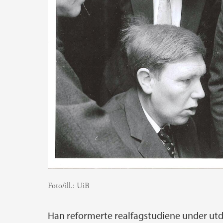
Foto/ill.:
UiB
Han reformerte realfagstudiene under ut