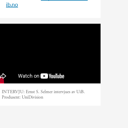
ib.no
Interview with Prof. Ernst S.
Selmer
INTERVJU: Ernst S. Selmer intervjues av UiB.
Produsent:
UniDivision