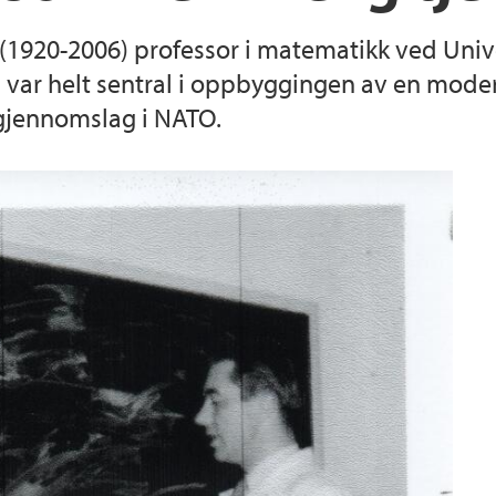
r (1920-2006) professor i matematikk ved Univ
Praksis i utdanning
Forskningssenter i r
Helse, miljø og sikk
gså var helt sentral i oppbyggingen av en mode
 gjennomslag i NATO.
Reglement og prose
Studentorganisasjon
Opptak ved NT-fakul
For ansatte ved faku