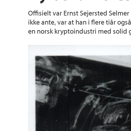
Offisielt var Ernst Sejersted Selme
Innovasjon og entreprenørskap
Hydrogenforskning på UiB
Institutter, sentre og enheter
ikke ante, var at han i flere tiår o
en norsk kryptoindustri med solid
Etter- og videreutdanning
Pedagogisk akademi
Skjema
Prisar og utmerkingar
Lektorutdanning ved NT-fakultetet
Hjertestartere ved NT-fakultetet