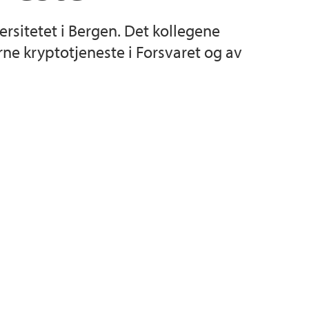
ersitetet i Bergen. Det kollegene
en
ealfagslæring
erhet (HMS)
rne kryptotjeneste i Forsvaret og av
dyrer
er og fagutvalg
tetet
ltetet