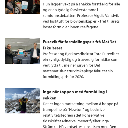
Hun legger vekt på å snakke forståelig for alle
og er en tydelig forskerstemme i
samfunnsdebatten. Professor Vigdis Vandvik
ved Institutt for biovitenskap er kåret til årets
beste formidler innen realfagene.
Furevik får formidlingspris frå MatNat-
fakultetet
Professor og Bjerknesdirektør Tore Furevik er
ein synlig, dyktig og truverdig formidlar som
vert lytta til, meiner juryen for Det
matematisk-naturvitskaplege fakultet sin
formidlingspris for 2020.
Inga når toppen med formidling i
sekken
Det er ingen motsetning mellom å hoppe på
trampoline på "Newton" og beskrive
relativitetsteorien i det konservative
tidsskriftet Minerva, mener fysiker Inga
Strümke. Nå verdsettes innsatsen med Den