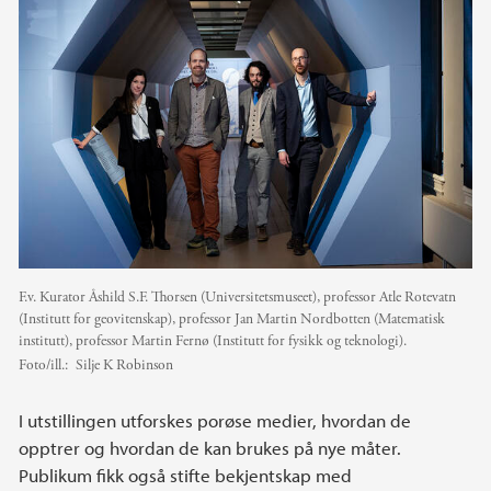
F.v. Kurator Åshild S.F. Thorsen (Universitetsmuseet), professor Atle Rotevatn
(Institutt for geovitenskap), professor Jan Martin Nordbotten (Matematisk
institutt), professor Martin Fernø (Institutt for fysikk og teknologi).
Foto/ill.:
Silje K Robinson
I utstillingen utforskes porøse medier, hvordan de
opptrer og hvordan de kan brukes på nye måter.
Publikum fikk også stifte bekjentskap med