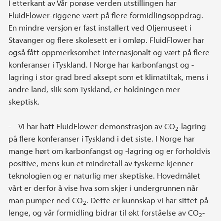
I etterkant av Vår porøse verden utstillingen har
FluidFlower-riggene vært på flere formidlingsoppdrag.
En mindre versjon er fast installert ved Oljemuseet i
Stavanger og flere skolesett er i omløp. FluidFlower har
også fått oppmerksomhet internasjonalt og vært på flere
konferanser i Tyskland. I Norge har karbonfangst og -
lagring i stor grad bred aksept som et klimatiltak, mens i
andre land, slik som Tyskland, er holdningen mer
skeptisk.
- Vi har hatt FluidFlower demonstrasjon av CO
-lagring
2
på flere konferanser i Tyskland i det siste. I Norge har
mange hørt om karbonfangst og -lagring og er forholdvis
positive, mens kun et mindretall av tyskerne kjenner
teknologien og er naturlig mer skeptiske. Hovedmålet
vårt er derfor å vise hva som skjer i undergrunnen når
man pumper ned CO
. Dette er kunnskap vi har sittet på
2
lenge, og vår formidling bidrar til økt forståelse av CO
-
2