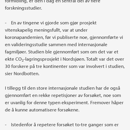
formidling, er den i dag en sentral del av flere
forskningsstudier.
- En av tingene vi gjorde som gjør prosjekt
vitenskapelig meningsfullt, var at under
koronapandemien, før vi publiserte noe, gjennomførte vi
en valideringsstudie sammen med internasjonale
fagmiljøer. Studien ble gjennomført som om det var et
ekte CO
-lagringsprosjekt i Nordsjøen. Totalt var det over
2
30 forskere på tre kontinenter som var involvert i studien,
sier Nordbotten.
I tillegg til den store internasjonale studien har de også
gjennomført en rekke repetisjoner av forsøket, noe som
er uvanlig for denne typen eksperiment. Fremover håper
de å kunne automatisere forsøkene.
- Istedenfor å repetere forsøket to-tre ganger som er