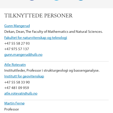
F
T
L
a
w
i
TILKNYTTEDE PERSONER
c
i
n
e
t
k
Gunn Mangerud
b
t
e
Dekan, Dean, The Faculty of Mathematics and Natural Sciences.
o
e
d
Fakultet for naturvitenskap og teknologi
o
r
I
+47 55 58 27 93
k
n
+47 975 57 137
gunn.mangerud@uib.no
Atle Rotevatn
Instituttleder, Professor i strukturgeologi og bassenganalyse.
Institutt for geovitenskap
+47 55 58 33 90
+47 481 09 959
atle.rotevatn@uib.no
Martin Fernø
Professor