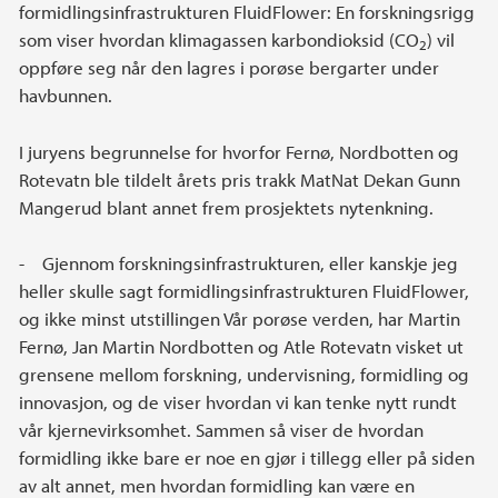
formidlingsinfrastrukturen FluidFlower: En forskningsrigg
som viser hvordan klimagassen karbondioksid (CO
) vil
2
oppføre seg når den lagres i porøse bergarter under
havbunnen.
I juryens begrunnelse for hvorfor Fernø, Nordbotten og
Rotevatn ble tildelt årets pris trakk MatNat Dekan Gunn
Mangerud blant annet frem prosjektets nytenkning.
- Gjennom forskningsinfrastrukturen, eller kanskje jeg
heller skulle sagt formidlingsinfrastrukturen FluidFlower,
og ikke minst utstillingen Vår porøse verden, har Martin
Fernø, Jan Martin Nordbotten og Atle Rotevatn visket ut
grensene mellom forskning, undervisning, formidling og
innovasjon, og de viser hvordan vi kan tenke nytt rundt
vår kjernevirksomhet. Sammen så viser de hvordan
formidling ikke bare er noe en gjør i tillegg eller på siden
av alt annet, men hvordan formidling kan være en