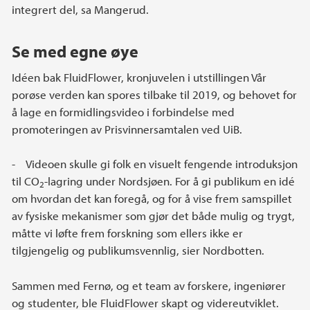
integrert del, sa Mangerud.
Se med egne øye
Idéen bak FluidFlower, kronjuvelen i utstillingen Vår
porøse verden kan spores tilbake til 2019, og behovet for
å lage en formidlingsvideo i forbindelse med
promoteringen av Prisvinnersamtalen ved UiB.
- Videoen skulle gi folk en visuelt fengende introduksjon
til CO
-lagring under Nordsjøen. For å gi publikum en idé
2
om hvordan det kan foregå, og for å vise frem samspillet
av fysiske mekanismer som gjør det både mulig og trygt,
måtte vi løfte frem forskning som ellers ikke er
tilgjengelig og publikumsvennlig, sier Nordbotten.
Sammen med Fernø, og et team av forskere, ingeniører
og studenter, ble FluidFlower skapt og videreutviklet.