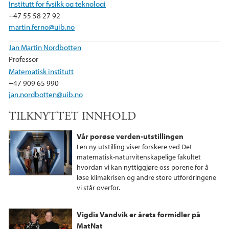
Institutt for fysikk og teknologi
+47 55 58 27 92
martin.ferno@uib.no
Jan Martin Nordbotten
Professor
Matematisk institutt
+47 909 65 990
jan.nordbotten@uib.no
TILKNYTTET INNHOLD
Vår porøse verden-utstillingen
I en ny utstilling viser forskere ved Det
matematisk-naturvitenskapelige fakultet
hvordan vi kan nyttiggjøre oss porene for å
løse klimakrisen og andre store utfordringene
vi står overfor.
Vigdis Vandvik er årets formidler på
MatNat