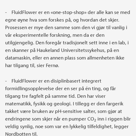
- FluidFlower er en «one-stop-shop» der alle kan se med
egne øyne hva som forskes på, og hvordan det skjer.
Prosessen er mye den samme som den vi gjør til vanlig i
vår eksperimentelle forskning, men da er den
utilgjengelig. Den foregår tradisjonelt sett inne i en lab, i
en skanner på Haukeland Universitetssykehus, på en
datamaskin, eller en annen plass som allmenheten ikke
har tilgang til, sier Fernø.
- FluidFlower er en disiplinbasert integrert
formidlingsopplevelse der en ser på én ting, og får
tilgang tre fagfelt på samme tid. Den har viser
matematikk, fysikk og geologi. I tillegg er den fargerik
takket være bruken av pH-sensitive salter, som gjør at
endringene som skjer når en pumper CO
inn i riggen blir
2
veldig synlig, noe som var en lykkelig tilfeldighet, legger
Nordbotten til.