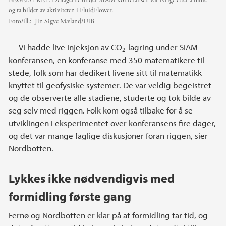
BEGEISTRET: Deltagerne under SIAM-konferansen var ivrige etter å filme
og ta bilder av aktiviteten i FluidFlower.
Foto/ill.:
Jin Sigve Mæland/UiB
- Vi hadde live injeksjon av CO
-lagring under SIAM-
2
konferansen, en konferanse med 350 matematikere til
stede, folk som har dedikert livene sitt til matematikk
knyttet til geofysiske systemer. De var veldig begeistret
og de observerte alle stadiene, studerte og tok bilde av
seg selv med riggen. Folk kom også tilbake for å se
utviklingen i eksperimentet over konferansens fire dager,
og det var mange faglige diskusjoner foran riggen, sier
Nordbotten.
Lykkes ikke nødvendigvis med
formidling første gang
Fernø og Nordbotten er klar på at formidling tar tid, og