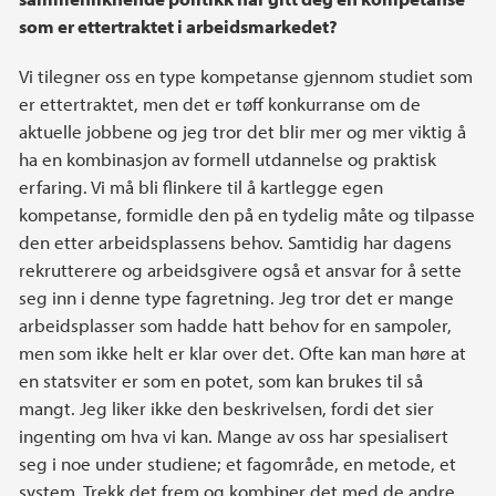
som er ettertraktet i arbeidsmarkedet?
Vi tilegner oss en type kompetanse gjennom studiet som
er ettertraktet, men det er tøff konkurranse om de
aktuelle jobbene og jeg tror det blir mer og mer viktig å
ha en kombinasjon av formell utdannelse og praktisk
erfaring. Vi må bli flinkere til å kartlegge egen
kompetanse, formidle den på en tydelig måte og tilpasse
den etter arbeidsplassens behov. Samtidig har dagens
rekrutterere og arbeidsgivere også et ansvar for å sette
seg inn i denne type fagretning. Jeg tror det er mange
arbeidsplasser som hadde hatt behov for en sampoler,
men som ikke helt er klar over det. Ofte kan man høre at
en statsviter er som en potet, som kan brukes til så
mangt. Jeg liker ikke den beskrivelsen, fordi det sier
ingenting om hva vi kan. Mange av oss har spesialisert
seg i noe under studiene; et fagområde, en metode, et
system. Trekk det frem og kombiner det med de andre,