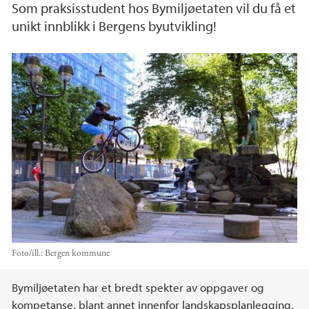
Som praksisstudent hos Bymiljøetaten vil du få et
unikt innblikk i Bergens byutvikling!
Foto/ill.:
Bergen kommune
Hovedinnhold
Bymiljøetaten har et bredt spekter av oppgaver og
kompetanse, blant annet innenfor landskapsplanlegging,