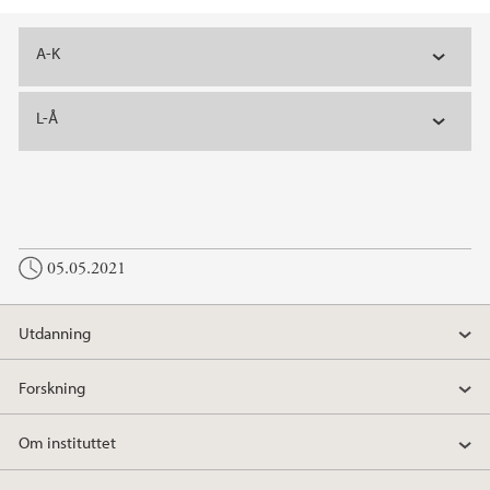
Hovedinnhold
A-K
L-Å
05.05.2021
Utdanning
Forskning
Om instituttet