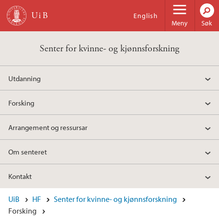
Hopp til hovedinnhold
English
Meny
Søk
Senter for kvinne- og kjønnsforskning
Utdanning
Forsking
Arrangement og ressursar
Om senteret
Kontakt
UiB
HF
Senter for kvinne- og kjønnsforskning
Forsking