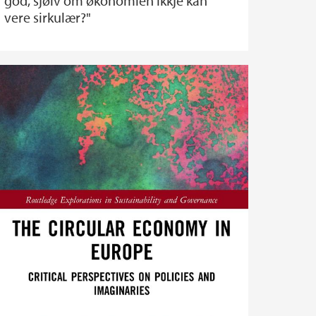
god, sjølv om økonomien ikkje kan
vere sirkulær?"