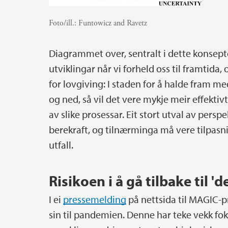
Foto/ill.:
Funtowicz and Ravetz
Diagrammet over, sentralt i dette konseptet,
utviklingar når vi forheld oss til framtida
for lovgiving: I staden for å halde fram 
og ned, så vil det vere mykje meir effektivt
av slike prosessar. Eit stort utval av pers
berekraft, og tilnærminga må vere tilpas
utfall.
Risikoen i å gå tilbake til 
I ei
pressemelding
på nettsida til MAGIC-pr
sin til pandemien. Denne har teke vekk fok