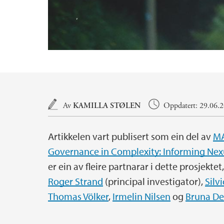
Hovedinnhold
Av
KAMILLA STØLEN
Oppdatert: 29.06.2
Artikkelen vart publisert som ein del av
MA
Governance in Complexity: Informing Nexu
er ein av fleire partnarar i dette prosjekte
Roger Strand
(principal investigator),
Silv
Thomas Völker
,
Irmelin Nilsen
og
Bruna De