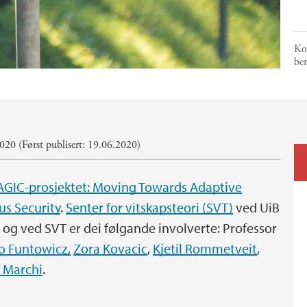
Ko
ber
020 (Først publisert: 19.06.2020)
GIC-prosjektet: Moving Towards Adaptive
s Security
.
Senter for vitskapsteori (SVT)
ved UiB
t, og ved SVT er dei følgande involverte: Professor
io Funtowicz,
Zora Kovacic
,
Kjetil Rommetveit
,
 Marchi
.