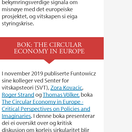
bekymringsverdige signala om
misnøye med det europeiske
prosjektet, og vitskapen si eiga
styringskrise.
BOK: THE CIRCULAR
ECONOMY IN EUROPE
I november 2019 publiserte Funtowicz
sine kolleger ved Senter for
vitskapsteori (SVT),
Zora Kovacic
,
Roger Strand
og
Thomas Völker,
boka
The Circular Economy in Europe -
Critical Perspectives on Policies and
Imaginaries
. I denne boka presenterar
dei ei oversikt over og kritisk
diskusjon om korleis sirkularitet blir