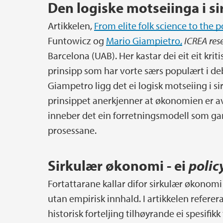
Den logiske motseiinga i s
Artikkelen,
From elite folk science to the 
Funtowicz og
Mario Giampietro,
ICREA rese
Barcelona (UAB). Her kastar dei eit eit krit
prinsipp som har vorte særs populært i de
Giampetro ligg det ei logisk motseiing i s
prinsippet anerkjenner at økonomien er av
inneber det ein forretningsmodell som gara
prosessane.
Sirkulær økonomi - ei
polic
Fortattarane kallar difor sirkulær økonomi
utan empirisk innhald. I artikkelen referera
historisk forteljing tilhøyrande ei spesifi