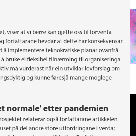
 viser at vi berre kan gjette oss til forventa
, og forfattarane hevdar at dette har konsekvensar
med å implementere teknokratiske planar ovanfrå
 å bruke ei fleksibel tilnærming til organiseringa
pektiv må vurderast når ein utviklar lovforslag om
ningsdyktig og kunne føresjå mange moglege
'det normale' etter pandemien
osjektet relaterar også forfattarane artikkelen
uset på dei andre store utfordringane i verda;