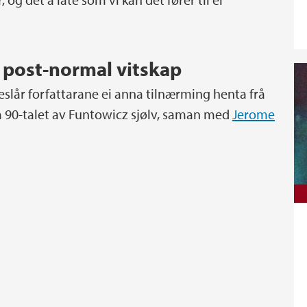
a post-normal vitskap
reslår forfattarane ei anna tilnærming henta frå
på 90-talet av Funtowicz sjølv, saman med
Jerome