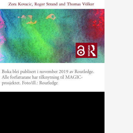
Boka blei publisert i november 2019 av Routledge.
Alle forfattarane har tilknytning til MAGIC-
prosjektet.
Foto/ill.:
Routledge
Two narratives in the circular
economy controversy