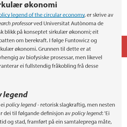
irkulær økonomi
policy legend of the circular economy
, er skrive av
arch professor
ved Universitat Autònoma de
isk blikk på konseptet sirkulær økonomi; eit
batten om berekraft. I følge Funtowicz og
irkulær økonomi. Grunnen til dette er at
hengig av biofysiske prosessar, men likevel
nterar ei fullstendig fråkobling frå desse
y legend
 ei
policy legend
- retorisk slagkraftig, men nesten
r dei til følgande definisjon av
policy legend
: 'Ei
kk tid og stad, framført på ein samtaleprega måte,