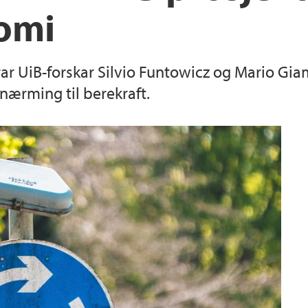
omi
serar UiB-forskar Silvio Funtowicz og Mario Gi
lnærming til berekraft.