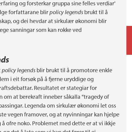
rfaring og forsterkar gruppa sine felles verdiar'
følge forfattarane blir
policy legends
brukt til å
kap, og dei hevdar at sirkulær økonomi blir
ege sanningar som kan rokke ved
nds
t
policy legends
blir brukt til å promotore enkle
m i eit forsøk på å fjerne uryddige og
aftsdebattar. Resultatet er stategiar for
n om at berekraft inneber såkalla "tragedy of
lpassingar. Legenda om sirkulær økonomi let oss
beste vegen framover, og at nyvinningar kan hjelpe
 å ofre noko. Problemet med dette er at vi ikkje
g det å late som vi kan det fører til ei