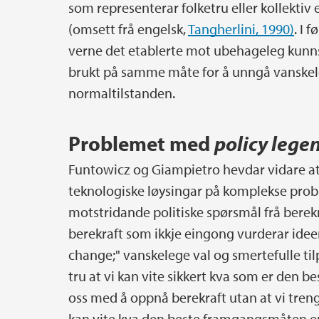
som representerar folketru eller kollektiv e
(omsett frå engelsk,
Tangherlini, 1990)
. I 
verne det etablerte mot ubehageleg kunns
brukt på samme måte for å unngå vanskel
normaltilstanden.
Problemet med
policy lege
Funtowicz og Giampietro hevdar vidare a
teknologiske løysingar på komplekse proble
motstridande politiske spørsmål frå berekr
berekraft som ikkje eingong vurderar idee
change;" vanskelege val og smertefulle ti
tru at vi kan vite sikkert kva som er den 
oss med å oppnå berekraft utan at vi treng
kan vite kva den beste framgangsmåten er, o