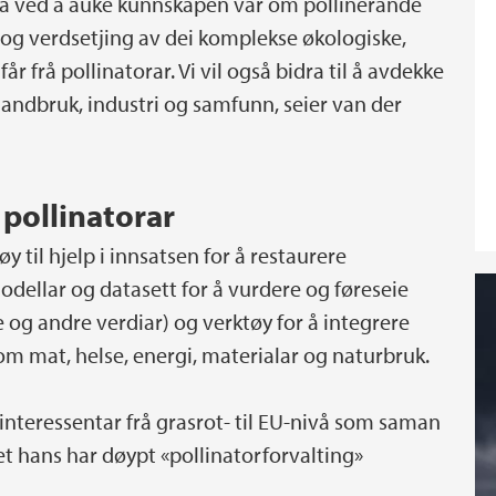
la ved å auke kunnskapen vår om pollinerande
og verdsetjing av dei komplekse økologiske,
frå pollinatorar. Vi vil også bidra til å avdekke
 landbruk, industri og samfunn, seier van der
 pollinatorar
y til hjelp i innsatsen for å restaurere
dellar og datasett for å vurdere og føreseie
 og andre verdiar) og verktøy for å integrere
som mat, helse, energi, materialar og naturbruk.
interessentar frå grasrot- til EU-nivå som saman
iet hans har døypt «pollinatorforvalting»