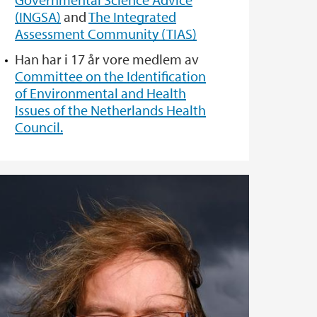
(INGSA)
and
The Integrated
Assessment Community (TIAS)
Han har i 17 år vore medlem av
Committee on the Identification
of Environmental and Health
Issues of the Netherlands Health
Council.