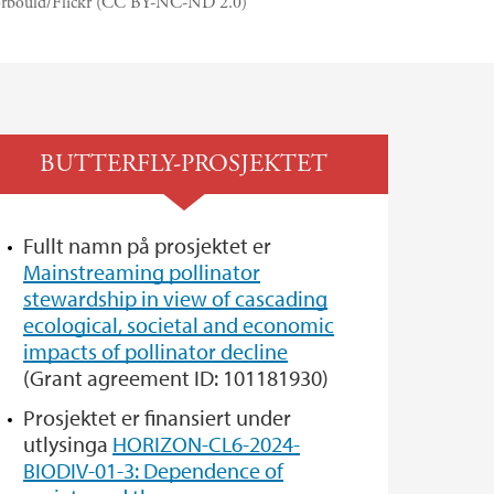
rbould/Flickr (CC BY-NC-ND 2.0)
BUTTERFLY-PROSJEKTET
Fullt namn på prosjektet er
Mainstreaming pollinator
stewardship in view of cascading
ecological, societal and economic
impacts of pollinator decline
(Grant agreement ID: 101181930)
Prosjektet er finansiert under
utlysinga
HORIZON-CL6-2024-
BIODIV-01-3: Dependence of