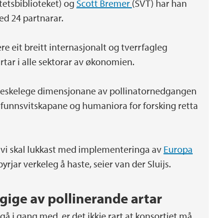
tetsbiblioteket) og
Scott Bremer
(SVT) har han
ed 24 partnarar.
re eit breitt internasjonalt og tverrfagleg
rtar i alle sektorar av økonomien.
nneskelege dimensjonane av pollinatornedgangen
funnsvitskapane og humaniora for forsking retta
t vi skal lukkast med implementeringa av
Europa
byrjar verkeleg å haste, seier van der Sluijs.
ige av pollinerande artar
å i gang med, er det ikkje rart at konsortiet må