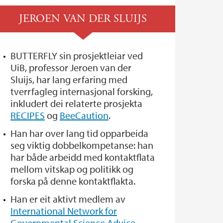
JEROEN VAN DER SLUIJS
BUTTERFLY sin prosjektleiar ved
UiB, professor Jeroen van der
Sluijs, har lang erfaring med
tverrfagleg internasjonal forsking,
inkludert dei relaterte prosjekta
RECIPES
og
BeeCaution
.
Han har over lang tid opparbeida
seg viktig dobbelkompetanse: han
har både arbeidd med kontaktflata
mellom vitskap og politikk og
forska på denne kontaktflakta.
Han er eit aktivt medlem av
International Network for
Governmental Science Advice