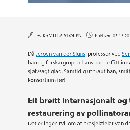
Hovedinnhold
Av
KAMILLA STØLEN
Publisert: 05.12.2
Då
Jeroen van der Sluijs
, professor ved
Sen
han og forskargruppa hans hadde fått innv
sjølvsagt glad. Samtidig utbraut han, smått 
konsortium før!
Eit breitt internasjonalt o
restaurering av pollinatora
Det er ingen tvil om at prosjektleiar van 