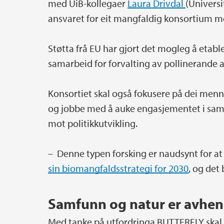
med UiB-kollegaer
Laura Drivdal
(Universi
ansvaret for eit mangfaldig konsortium m
Støtta frå EU har gjort det mogleg å etable
samarbeid for forvalting av pollinerande a
Konsortiet skal også fokusere på dei me
og jobbe med å auke engasjementet i sam
mot politikkutvikling.
– Denne typen forsking er naudsynt for a
sin biomangfaldsstrategi for 2030
, og det 
Samfunn og natur er avheng
Med tanke på utfordringa BUTTERFLY skal g