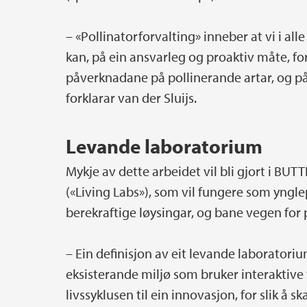
– «Pollinatorforvalting» inneber at vi i alle 
kan, på ein ansvarleg og proaktiv måte, fo
påverknadane på pollinerande artar, og p
forklarar van der Sluijs.
Levande laboratorium
Mykje av dette arbeidet vil bli gjort i BU
(«Living Labs»), som vil fungere som yng
berekraftige løysingar, og bane vegen for p
– Ein definisjon av eit levande laboratori
eksisterande miljø som bruker interaktiv
livssyklusen til ein innovasjon, for slik å s