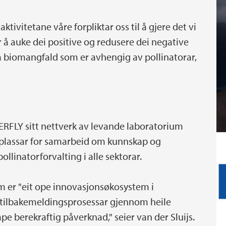
aktivitetane våre forpliktar oss til å gjere det vi
r å auke dei positive og redusere dei negative
å biomangfald som er avhengig av pollinatorar,
TTERFLY sitt nettverk av levande laboratorium
leplassar for samarbeid om kunnskap og
ollinatorforvalting i alle sektorar.
um er "eit ope innovasjonsøkosystem i
e tilbakemeldingsprosessar gjennom heile
kape berekraftig påverknad," seier van der Sluijs.