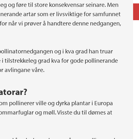
seg og føre til store konsekvensar seinare. Men
nerande artar som er livsviktige for samfunnet
erfor når vi prøver å handtere denne nedgangen,
v pollinatornedgangen og i kva grad han truar
e i tilstrekkeleg grad kva for gode pollinerande
for avlingane våre.
natorar?
om pollinerer ville og dyrka plantar i Europa
sommarfuglar og møll. Visste du til dømes at