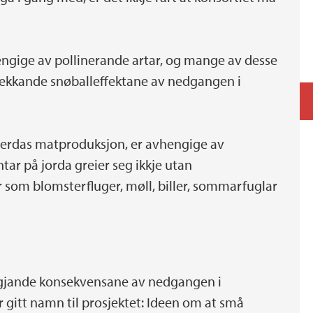
ngige av pollinerande artar, og mange av desse
dtrekkande snøballeffektane av nedgangen i
 verdas matproduksjon, er avhengige av
tar på jorda greier seg ikkje utan
r som blomsterfluger, møll, biller, sommarfuglar
ggjande konsekvensane av nedgangen i
r gitt namn til prosjektet: Ideen om at små