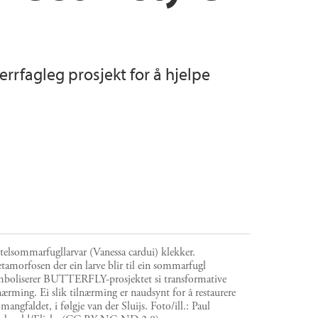
errfagleg prosjekt for å hjelpe
telsommarfugllarvar (Vanessa cardui) klekker.
amorfosen der ein larve blir til ein sommarfugl
mboliserer BUTTERFLY-prosjektet si transformative
nærming. Ei slik tilnærming er naudsynt for å restaurere
mangfaldet, i følgje van der Sluijs.
Foto/ill.:
Paul