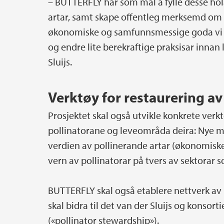
– BUTTERFLY har som mål å fylle desse ho
artar, samt skape offentleg merksemd om 
økonomiske og samfunnsmessige goda vi får 
og endre lite berekraftige praksisar innan
Sluijs.
Verktøy for restaurering av
Prosjektet skal også utvikle konkrete verktø
pollinatorane og leveområda deira: Nye mo
verdien av pollinerande artar (økonomiske
vern av pollinatorar på tvers av sektorar 
BUTTERFLY skal også etablere nettverk av 
skal bidra til det van der Sluijs og konsort
(«pollinator stewardship»).