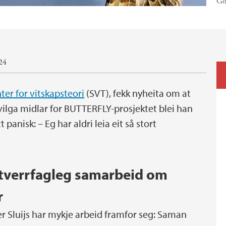
Go
024
ter for vitskapsteori
(SVT), fekk nyheita om at
ilga midlar for BUTTERFLY-prosjektet blei han
panisk: – Eg har aldri leia eit så stort
g tverrfagleg samarbeid om
r
der Sluijs har mykje arbeid framfor seg: Saman