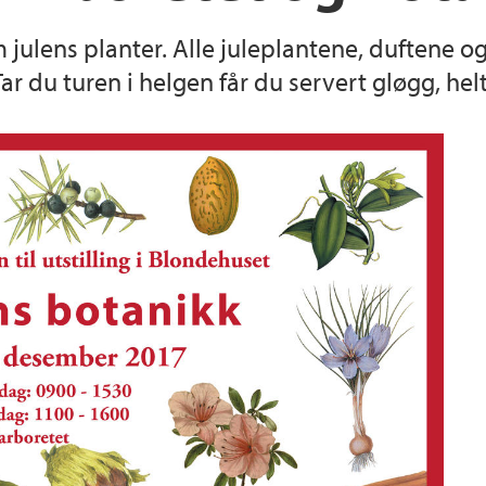
m julens planter. Alle juleplantene, duftene 
Truende arter
Arrangementer og k
r du turen i helgen får du servert gløgg, helt
Utleie
Brosjyrer