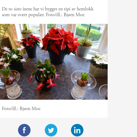
De to siste årene har vi bygget en tipi av hemlokk
som var svært populær.
Foto/ill.:
Bjørn Moe
Foto/ill.:
Bjørn Moe