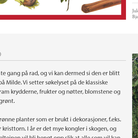
Jul
Bj
)
mte gang på rad, og vi kan dermed si den er blitt
å Milde. Vi setter søkelyset på de klassiske
fram krydderne, frukter og nøtter, blomstene og
grønt.
grønne planter som er brukt i dekorasjoner, f.eks.
kristtorn. I år er det mye kongler i skogen, og
lteinen vil bli hengt opp slik at alle som vil kan