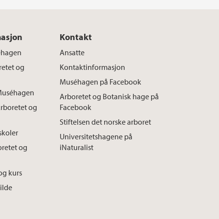
F
T
L
a
w
i
c
i
n
masjon
Kontakt
e
t
k
séhagen
Ansatte
b
t
e
oretet og
Kontaktinformasjon
o
e
d
Muséhagen på Facebook
l Muséhagen
o
r
I
Arboretet og Botanisk hage på
Arboretet og
Facebook
k
n
Stiftelsen det norske arboret
skoler
Universitetshagene på
oretet og
iNaturalist
og kurs
ilde