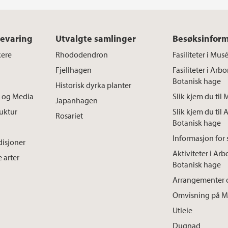
bevaring
Utvalgte samlinger
Besøksinfor
kere
Rhododendron
Fasiliteter i Mu
Fjellhagen
Fasiliteter i Arb
Botanisk hage
Historisk dyrka planter
 og Media
Slik kjem du ti
Japanhagen
ruktur
Slik kjem du til 
Rosariet
Botanisk hage
Informasjon for 
disjoner
Aktiviteter i Arb
 arter
Botanisk hage
Arrangementer 
Omvisning på M
Utleie
Dugnad