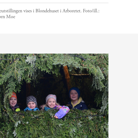
eutstillingen vises i Blondehuset i Arboretet.
Foto/ill.:
ørn Moe