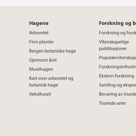
Hagene
Forskning og 
Arboretet
Forskning og fors
Finn planter
Vitenskapelige
publikasjoner
Bergen botaniske hage
Populærvitenskap
Gjennom året
Forskningsinfrast
Muséhagen
Ekstern forskning
Kart over arboretet og
botanisk hage
Samling og ekspe
Veksthuset
Bevaring av truede
Truende arter