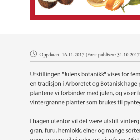
Hovedinnhold
Oppdatert: 16.11.2017 (Først publisert: 31.10.2017
Utstillingen "Julens botanikk" vises for fe
en tradisjon i Arboretet og Botanisk hage p
plantene vi forbinder med julen, og viser 
vintergrønne planter som brukes til pynte
I hagen utenfor vil det være utstilt vinter
gran, furu, hemlokk, einer og mange sorter 
noen av dem vil vi selvsagt vise fram. Miste