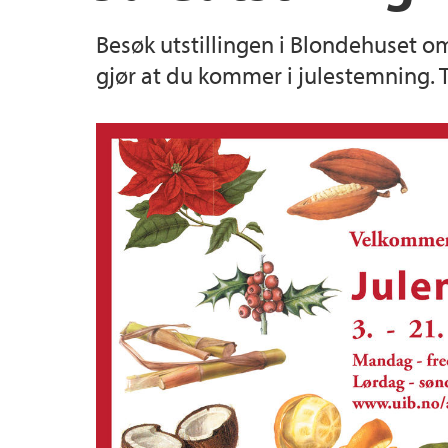
Besøk utstillingen i Blondehuset o
Veksthuset
Bevaring av truede arter
Omvisning på Milde
gjør at du kommer i julestemning. Ta
Dugnad
Kart over Universitetshagene på Milde