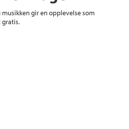
og musikken gir en opplevelse som
urs
 gratis.