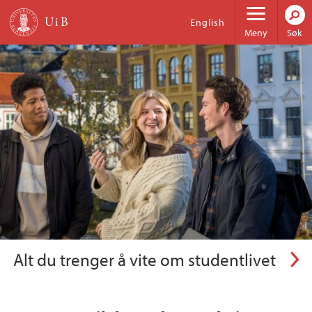
Hopp til hovedinnhold
Universitetet i Bergen
English
Meny
Søk
Informasjon for potensielle studenter
Alt du trenger å vite om studentlivet