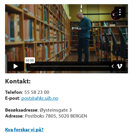
Historie på UiB
Kontakt:
Telefon
: 55 58 23 00
E-post
:
post@ahkr.uib.no
Besøksadresse
: Øysteinsgate 3
Adresse
: Postboks 7805, 5020 BERGEN
Kva forskar vi på?