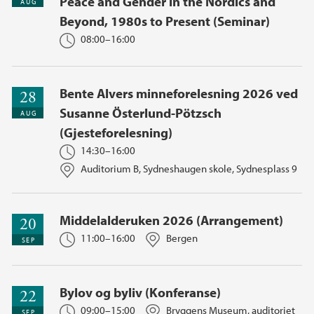
Peace and Gender in the Nordics and
AUG
Beyond, 1980s to Present (Seminar)
08:00–16:00
Bente Alvers minneforelesning 2026 ved
28
Susanne Österlund-Pötzsch
AUG
(Gjesteforelesning)
14:30–16:00
Auditorium B, Sydneshaugen skole, Sydnesplass 9
Middelalderuken 2026 (Arrangement)
20
11:00–16:00
Bergen
SEP
Bylov og byliv (Konferanse)
22
09:00–15:00
Bryggens Museum, auditoriet
SEP