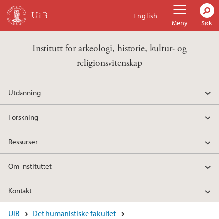
Hopp til hovedinnhold
English
Meny
Søk
Institutt for arkeologi, historie, kultur- og
religionsvitenskap
Utdanning
Forskning
Ressurser
Om instituttet
Kontakt
Hovedinnhold
UiB
Det humanistiske fakultet