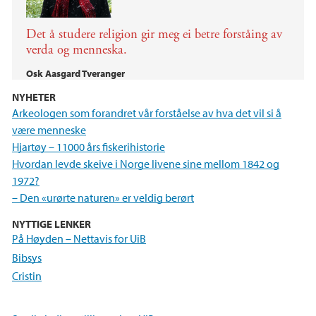
Det å studere religion gir meg ei betre forståing av
verda og menneska.
Osk Aasgard Tveranger
NYHETER
Arkeologen som forandret vår forståelse av hva det vil si å
være menneske
Hjartøy – 11000 års fiskerihistorie
Hvordan levde skeive i Norge livene sine mellom 1842 og
1972?
– Den «urørte naturen» er veldig berørt
NYTTIGE LENKER
På Høyden – Nettavis for UiB
Bibsys
Cristin